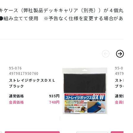
キケース（弊社製品デッキキャリア（別売））が４個丸
●組み立てて使用 ※予告なく仕様を変更する場合があ
95-076
95-085
4979817950760
4979817
ストレイジボックスＤＸＬ
ストレイ
ブラック
ブラック
通常価格
935円
通常価格
会員価格
748円
会員価格