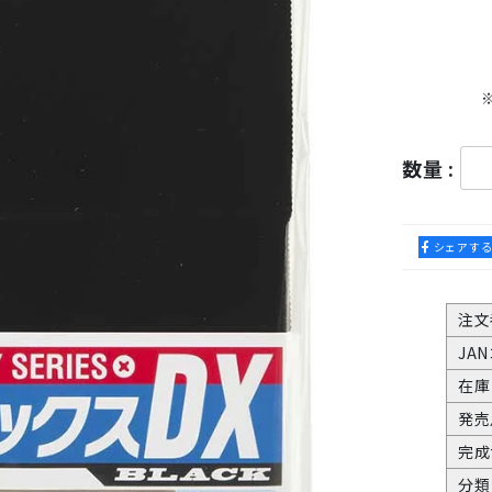
数量 :
シェアす
注文
JA
在庫
発売
完成
分類