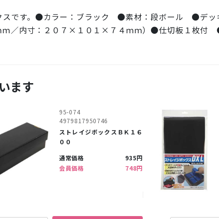
クスです。●カラー：ブラック ●素材：段ボール ●デッ
ｍｍ／内寸：２０７×１０１×７４ｍｍ）●仕切板１枚付 
います
95-074
4979817950746
ストレイジボックスＢＫ１６
００
通常価格
935円
会員価格
748円