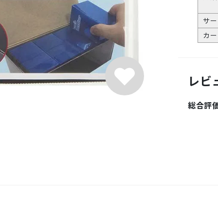
サー
カー
レビ
総合評