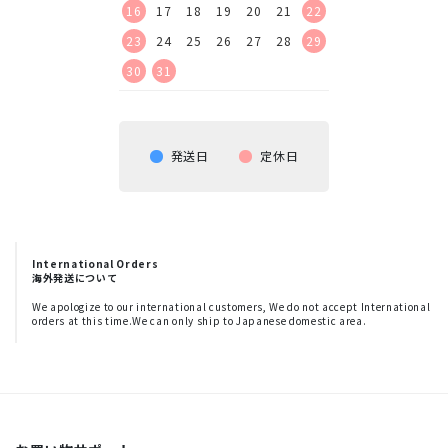
23
24
25
26
16
17
18
19
20
21
22
20
21
22
23
30
23
24
25
26
27
28
29
27
28
29
30
30
31
発送日
定休日
International Orders
海外発送について
We apologize to our international customers, We do not accept International
orders at this time.We can only ship to Japanese domestic area.