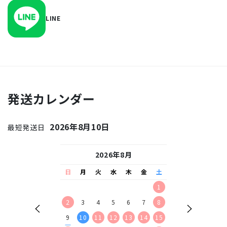
LINE
発送カレンダー
2026年8月10日
最短発送日
26年9月
2026年8月
2026
水
木
金
土
日
月
火
水
木
金
土
日
月
火
水
2
3
4
5
1
1
2
9
10
11
12
2
3
4
5
6
7
8
6
7
8
9
16
17
18
19
9
10
11
12
13
14
15
13
14
15
16