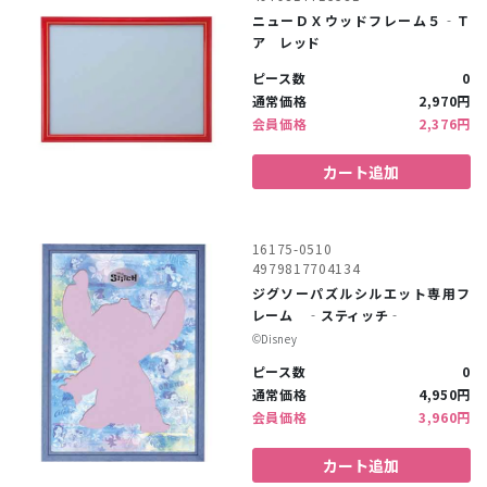
ニューＤＸウッドフレーム５‐Ｔ
ア レッド
ピース数
0
通常価格
2,970円
会員価格
2,376円
カート追加
16175-0510
4979817704134
ジグソーパズルシルエット専用フ
レーム ‐スティッチ‐
©︎Disney
ピース数
0
通常価格
4,950円
会員価格
3,960円
カート追加