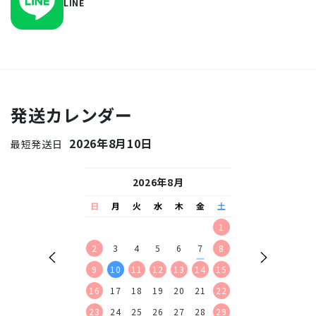
LINE
発送カレンダー
2026年8月10日
最短発送日
26年9月
2026年8月
2026
水
木
金
土
日
月
火
水
木
金
土
日
月
火
水
2
3
4
5
1
1
2
9
10
11
12
2
3
4
5
6
7
8
6
7
8
9
16
17
18
19
9
10
11
12
13
14
15
13
14
15
16
23
24
25
26
16
17
18
19
20
21
22
20
21
22
23
30
23
24
25
26
27
28
29
27
28
29
30