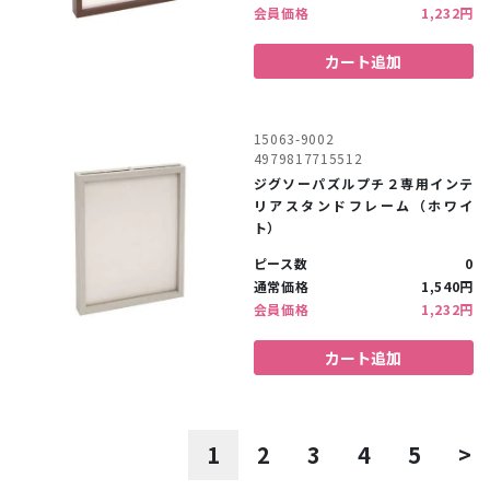
会員価格
1,232円
カート追加
15063-9002
4979817715512
ジグソーパズルプチ２専用インテ
リアスタンドフレーム（ホワイ
ト）
ピース数
0
通常価格
1,540円
会員価格
1,232円
カート追加
1
2
3
4
5
>