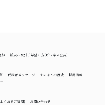
2026年8月
2026年9月
登録
新規お取引ご希望の方(ビジネス会員)
火
水
木
金
土
日
月
火
水
木
金
土
1
1
2
3
4
5
4
5
6
7
8
6
7
8
9
10
11
12
革
代表者メッセージ
やのまんの歴史
採用情報
シー
1
12
13
14
15
13
14
15
16
17
18
19
8
19
20
21
22
20
21
22
23
24
25
26
5
26
27
28
29
27
28
29
30
(よくあるご質問)
お問い合わせ