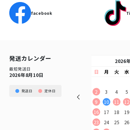
facebook
T
発送カレンダー
2026年9月
2026
最短発送日
日
月
火
水
木
金
土
日
月
火
水
2026年8月10日
1
2
3
4
5
6
7
8
9
10
11
12
2
3
4
5
発送日
定休日
13
14
15
16
17
18
19
9
10
11
12
20
21
22
23
24
25
26
16
17
18
19
27
28
29
30
23
24
25
26