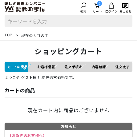
0
検索
カート
ログイン
おしらせ
TOP
現在のカゴの中
ショッピングカート
カート
の商品
お客様
情報
注文
手続き
内容
確認
注文
完了
ようこそ ゲスト様！ 現在通常価格です。
カート
の商品
現在カート内に商品はございません
お知らせ
【お急ぎのお客様へ】