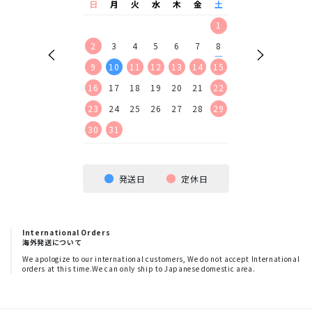
水
木
金
土
日
月
火
水
木
金
土
日
月
火
水
2
3
4
5
1
1
2
9
10
11
12
2
3
4
5
6
7
8
6
7
8
9
16
17
18
19
9
10
11
12
13
14
15
13
14
15
16
23
24
25
26
16
17
18
19
20
21
22
20
21
22
23
30
23
24
25
26
27
28
29
27
28
29
30
30
31
発送日
定休日
International Orders
海外発送について
We apologize to our international customers, We do not accept International
orders at this time.We can only ship to Japanese domestic area.