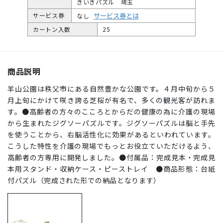
きいきパズル 埼玉
サービス券とは
サービス券
なし
カートン入数
25
商品説明
羊山公園は秩父市にある自然豊かな公園です。４月中旬から５
月上旬にかけて咲き誇る芝桜が有名で、多くの観光客が訪れま
す。●高齢者の方々のこころとからだの健康の為に介護の現場
から生まれたジグソーパズルです。ジグソーパズルは脳と手先
を使うことから、右脳活性化に効果があるといわれています。
こうした特性を介護の現場でもっとお役立ていただけるよう、
高齢者の方専用に開発しました。●付属品：完成見本・完成見
本用スタンド・収納ケース・ピーストレイ ●商品形態：台紙
付パズル（完成された形での納品となります）