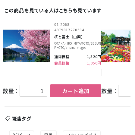
この商品を見ている人はこちらも見ています
01-2068
4979817270684
桜と富士（山梨）
©︎TAKAHIRO MIYAMOTO/SEBUN
PHOTO/amanaimages
通常価格
1,320円
会員価格
1,056円
数量：
カート追加
数量：
関連タグ
96ピース
風景
いきいきパズル