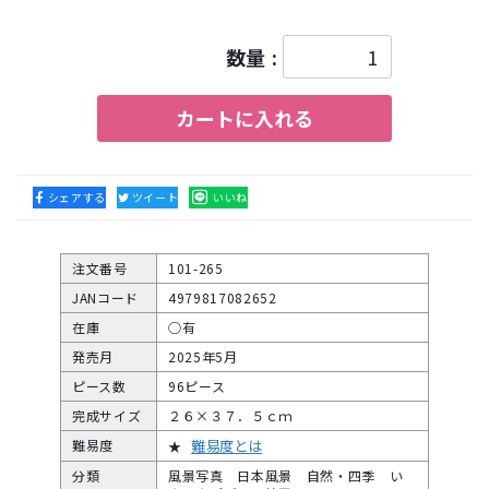
数量 :
カートに入れる
シェアする
ツイート
いいね
注文番号
101-265
JANコード
4979817082652
在庫
○有
発売月
2025年5月
ピース数
96ピース
完成サイズ
２６×３７．５ｃｍ
難易度とは
難易度
★
分類
風景写真 日本風景 自然・四季 い