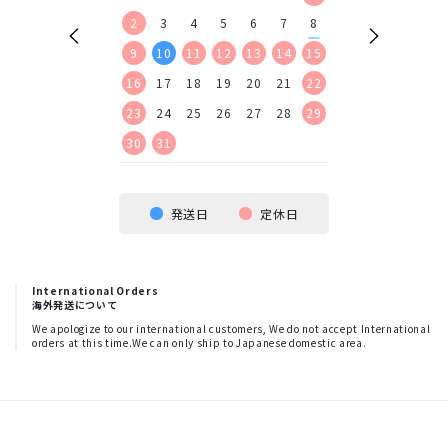
9
10
11
12
2
3
4
5
6
7
8
6
7
8
9
16
17
18
19
9
10
11
12
13
14
15
13
14
15
16
23
24
25
26
16
17
18
19
20
21
22
20
21
22
23
30
23
24
25
26
27
28
29
27
28
29
30
30
31
発送日
定休日
International Orders
海外発送について
We apologize to our international customers, We do not accept International
orders at this time.We can only ship to Japanese domestic area.