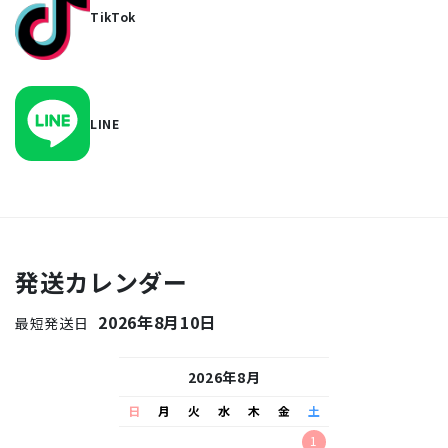
TikTok
LINE
発送カレンダー
2026年8月10日
最短発送日
26年9月
2026年8月
2026
水
木
金
土
日
月
火
水
木
金
土
日
月
火
水
2
3
4
5
1
1
2