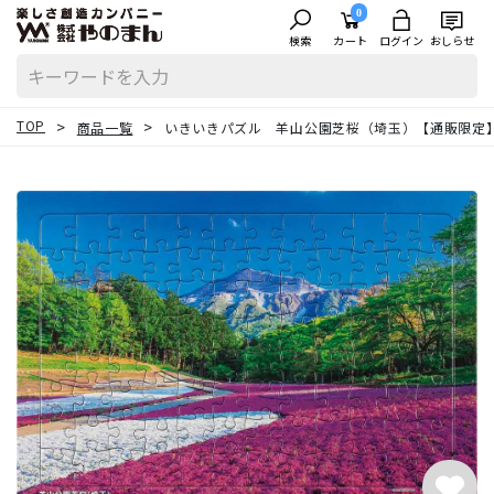
0
検索
カート
ログイン
おしらせ
TOP
商品一覧
いきいきパズル 羊山公園芝桜（埼玉）【通販限定