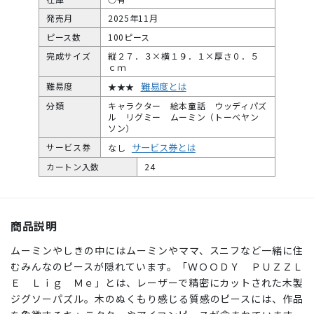
発売月
2025年11月
ピース数
100ピース
完成サイズ
縦２７．３×横１９．１×厚さ０．５
ｃｍ
難易度とは
難易度
★★★
分類
キャラクター 絵本童話 ウッディパズ
ル リグミー ムーミン（トーベヤン
ソン）
サービス券とは
サービス券
なし
カートン入数
24
商品説明
ムーミンやしきの中にはムーミンやママ、スニフなど一緒に住
むみんなのピースが隠れています。「ＷＯＯＤＹ ＰＵＺＺＬ
Ｅ Ｌｉｇ Ｍｅ」とは、レーザーで精密にカットされた木製
ジグソーパズル。木のぬくもり感じる質感のピースには、作品