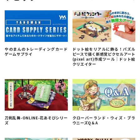
やのまんのトレーディングカード
ドット絵をリアルに飾る！パズル
ゲームサプライ
ピースで描く新感覚ピクセルアート
(pixel art)作成ツール｜ドット絵
クリエイター
刀剣乱舞-ONLINE-花あそびシリー
クローバーランド・ウィズ・ブラ
ズ
ウニーズQ＆A