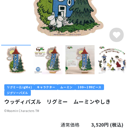
リグミー(LigMe)
キャラクター
ムーミン
100～199ピース
ジグソーパズル
ウッディパズル リグミー ムーミンやしき
©︎Moomin Characters TM
通常価格
3,520円
(税込)