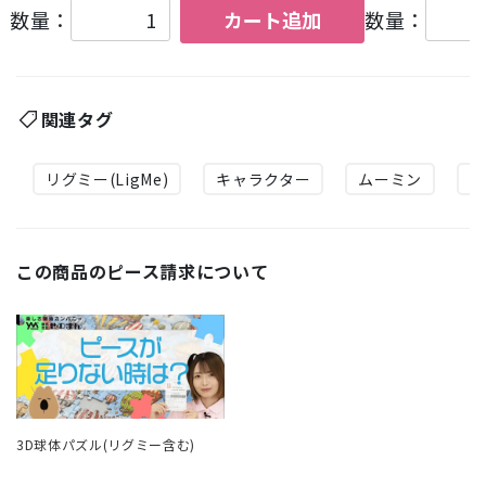
数量：
カート追加
数量：
関連タグ
リグミー(LigMe)
キャラクター
ムーミン
1
この商品のピース請求について
3D球体パズル(リグミー含む)