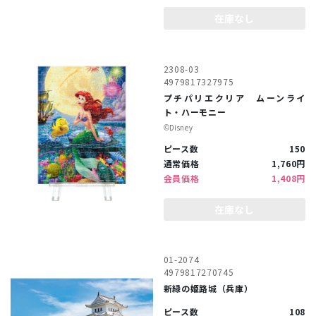
在庫なし
2308-03
4979817327975
プチパリエクリア ムーンライ
ト・ハーモニー
©︎Disney
ピース数
150
通常価格
1,760円
会員価格
1,408円
在庫なし
01-2074
4979817270745
新緑の姫路城（兵庫）
ピース数
108