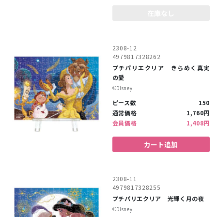
在庫なし
2308-12
4979817328262
プチパリエクリア きらめく真実
の愛
©︎Disney
ピース数
150
通常価格
1,760円
会員価格
1,408円
カート追加
2308-11
4979817328255
プチパリエクリア 光輝く月の夜
©︎Disney