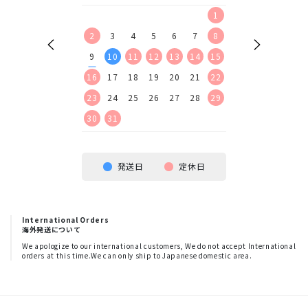
2
3
4
5
1
1
2
9
10
11
12
2
3
4
5
6
7
8
6
7
8
9
16
17
18
19
9
10
11
12
13
14
15
13
14
15
16
23
24
25
26
16
17
18
19
20
21
22
20
21
22
23
30
23
24
25
26
27
28
29
27
28
29
30
30
31
発送日
定休日
International Orders
海外発送について
We apologize to our international customers, We do not accept International
orders at this time.We can only ship to Japanese domestic area.