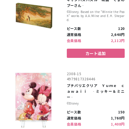
プーさん‐
©︎Disney. Based on the “Winnie the Poo
h” works by A.A.Milne and E.H. Shepar
d.
ピース数
120
通常価格
2,640円
会員価格
2,112円
カート追加
2308-15
4979817328446
プチパリエクリア Ｙｕｍｅ ｃ
ａｗａｉｉ ‐ミッキー＆ミニ
ー‐
©︎Disney
ピース数
150
通常価格
1,760円
会員価格
1,408円