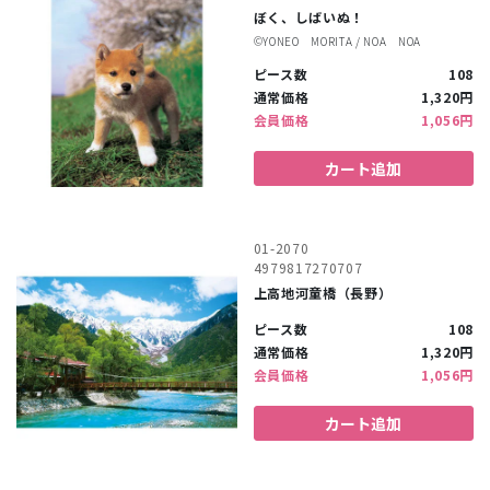
ぼく、しばいぬ！
©︎YONEO MORITA / NOA NOA
ピース数
108
通常価格
1,320円
会員価格
1,056円
カート追加
01-2070
4979817270707
上高地河童橋（長野）
ピース数
108
通常価格
1,320円
会員価格
1,056円
カート追加