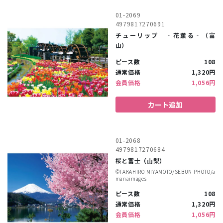
01-2069
4979817270691
チューリップ ‐花薫る‐（富
山）
ピース数
108
通常価格
1,320円
会員価格
1,056円
カート追加
01-2068
4979817270684
桜と富士（山梨）
©︎TAKAHIRO MIYAMOTO/SEBUN PHOTO/a
manaimages
ピース数
108
通常価格
1,320円
会員価格
1,056円