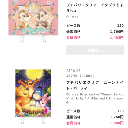
プチパリエクリア イタズラちょ
うちょ
©︎Disney
ピース数
150
通常価格
1,760円
会員価格
1,408円
在庫なし
2308-06
4979817328002
プチパリエクリア ムーンナイ
ト・パーティ
©︎Disney. Based on the “Winnie the Poo
h” works by A.A.Milne and E.H. Shepar
d.
ピース数
150
通常価格
1,760円
会員価格
1,408円