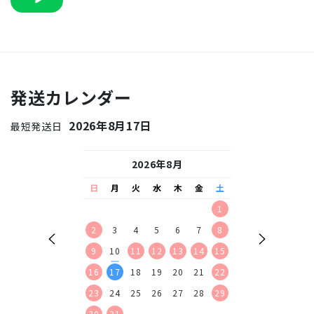
発送カレンダー
2026年8月17日
最短発送日
26年9月
2026年8月
2026
水
木
金
土
日
月
火
水
木
金
土
日
月
火
水
2
3
4
5
1
1
2
9
10
11
12
2
3
4
5
6
7
8
6
7
8
9
16
17
18
19
9
10
11
12
13
14
15
13
14
15
16
23
24
25
26
16
17
18
19
20
21
22
20
21
22
23
30
23
24
25
26
27
28
29
27
28
29
30
30
31