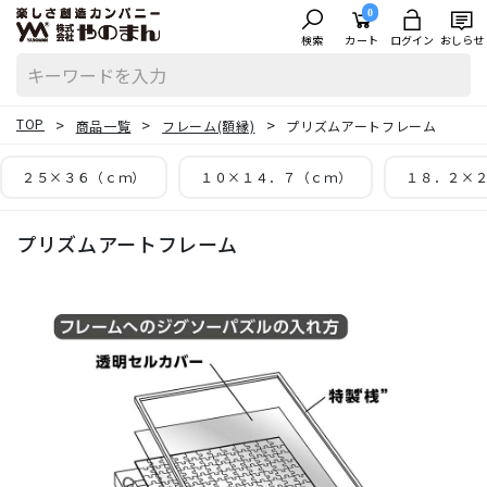
0
検索
カート
ログイン
おしらせ
TOP
商品一覧
フレーム(額縁)
プリズムアートフレーム
２５×３６（ｃｍ）
１０×１４．７（ｃｍ）
１８．２×
プリズムアートフレーム