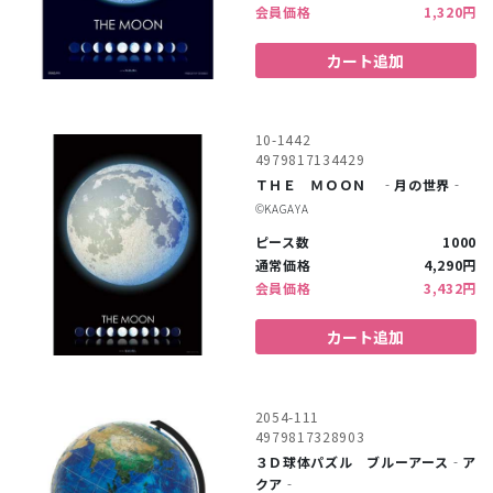
会員価格
1,320円
カート追加
10-1442
4979817134429
ＴＨＥ ＭＯＯＮ ‐月の世界‐
©︎KAGAYA
ピース数
1000
通常価格
4,290円
会員価格
3,432円
カート追加
2054-111
4979817328903
３Ｄ球体パズル ブルーアース‐ア
クア‐