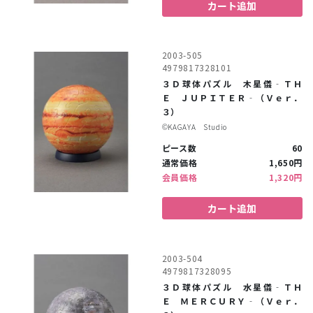
カート追加
2003-505
4979817328101
３Ｄ球体パズル 木星儀‐ＴＨ
Ｅ ＪＵＰＩＴＥＲ‐（Ｖｅｒ．
３）
©︎KAGAYA Studio
ピース数
60
通常価格
1,650円
会員価格
1,320円
カート追加
2003-504
4979817328095
３Ｄ球体パズル 水星儀‐ＴＨ
Ｅ ＭＥＲＣＵＲＹ‐（Ｖｅｒ．