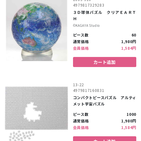
4979817329283
３Ｄ球体パズル クリアＥＡＲＴ
Ｈ
©︎KAGAYA Studio
ピース数
60
通常価格
1,980円
会員価格
1,584円
カート追加
13-22
4979817160831
コンパクトピースパズル アルティ
メット宇宙パズル
ピース数
1000
通常価格
1,980円
会員価格
1,584円