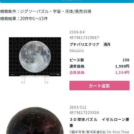
ジグソーパズル・宇宙・天体/発売日順
20件中1〜15件
2308-84
4979817329887
プチパリエクリア 満月
©︎KAGAYA
ピース数
150
通常価格
1,980円
会員価格
1,584円
カート追加
2003-512
4979817329306
３Ｄ球体パズル イゼルローン要
塞
©︎田中芳樹/銀河英雄伝説 Die Neue These