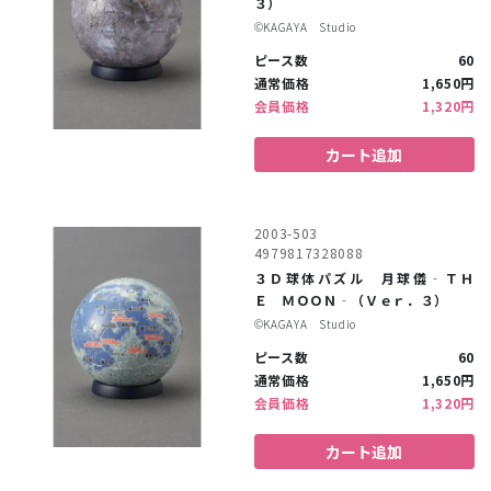
３）
©︎KAGAYA Studio
ピース数
60
通常価格
1,650円
会員価格
1,320円
カート追加
2003-503
4979817328088
３Ｄ球体パズル 月球儀‐ＴＨ
Ｅ ＭＯＯＮ‐（Ｖｅｒ．３）
©︎KAGAYA Studio
ピース数
60
通常価格
1,650円
会員価格
1,320円
カート追加