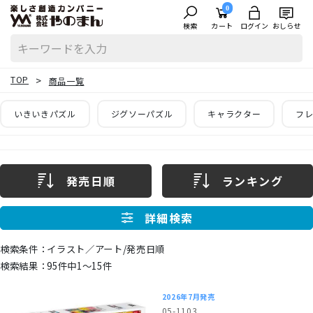
0
検索
カート
ログイン
おしらせ
TOP
商品一覧
いきいきパズル
ジグソーパズル
キャラクター
フレ
発売日順
ランキング
詳細検索
イラスト／アート/発売日順
95件中1〜15件
2026年7月発売
05-1103