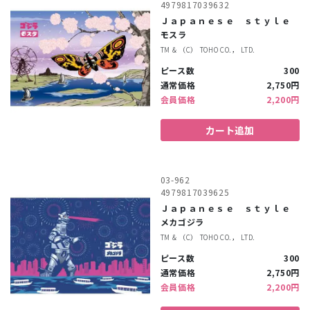
4979817039632
Ｊａｐａｎｅｓｅ ｓｔｙｌｅ
モスラ
TM & （C） TOHO CO.， LTD.
ピース数
300
通常価格
2,750円
会員価格
2,200円
カート追加
03-962
4979817039625
Ｊａｐａｎｅｓｅ ｓｔｙｌｅ
メカゴジラ
TM & （C） TOHO CO.， LTD.
ピース数
300
通常価格
2,750円
会員価格
2,200円