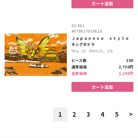
カート追加
03-961
4979817039618
Ｊａｐａｎｅｓｅ ｓｔｙｌｅ
キングギドラ
TM & （C） TOHO CO.， LTD.
ピース数
300
通常価格
2,750円
会員価格
2,200円
カート追加
1
2
3
4
5
>