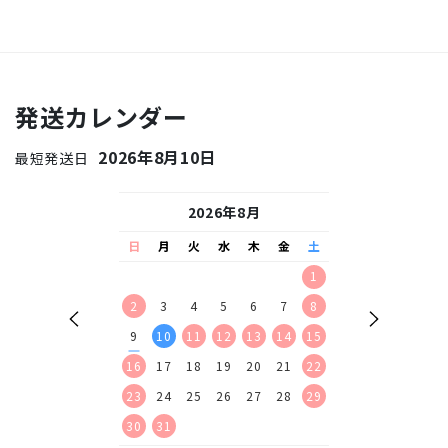
発送カレンダー
2026年8月10日
最短発送日
26年9月
2026年8月
2026
水
木
金
土
日
月
火
水
木
金
土
日
月
火
水
2
3
4
5
1
1
2
9
10
11
12
2
3
4
5
6
7
8
6
7
8
9
16
17
18
19
9
10
11
12
13
14
15
13
14
15
16
23
24
25
26
16
17
18
19
20
21
22
20
21
22
23
30
23
24
25
26
27
28
29
27
28
29
30
30
31