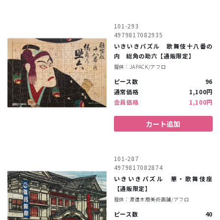
101-293
4979817082935
いきいきパズル 歌舞伎十八番の
内 総角の助六【通販限定】
提供：JAPACK/アフロ
ピース数
96
通常価格
1,100円
会員価格
1,100円
カート追加
101-287
4979817082874
いきいきパズル 華・歌舞伎座
【通販限定】
提供：渡邊木版美術画舗/アフロ
ピース数
40