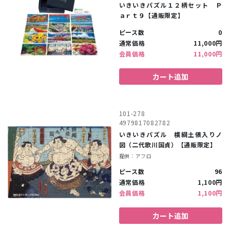
いきいきパズル１２柄セット Ｐ
ａｒｔ９【通販限定】
ピース数
0
通常価格
11,000円
会員価格
11,000円
カート追加
101-278
4979817082782
いきいきパズル 横綱土俵入りノ
図（二代歌川国貞）【通販限定】
提供：アフロ
ピース数
96
通常価格
1,100円
会員価格
1,100円
カート追加