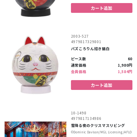
カート追加
2003-527
4979817329801
パズころりん招き猫白
ピース数
60
通常価格
1,980円
会員価格
1,584円
カート追加
10-1498
4979817134986
雪降る夜のクリスマスリビング
©︎Dominic Davison/MGL Licensing/AFLO