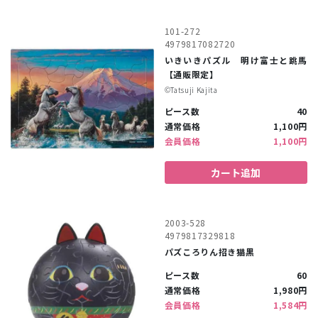
101-272
4979817082720
いきいきパズル 明け富士と跳馬
【通販限定】
©︎Tatsuji Kajita
ピース数
40
通常価格
1,100円
会員価格
1,100円
カート追加
2003-528
4979817329818
パズころりん招き猫黒
ピース数
60
通常価格
1,980円
会員価格
1,584円