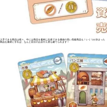
入手できる商品は様々。中には商品を素材に生産できる価値の高い高級商品も！いくつか決まった
商品を素材にすれば、なんと自分のお店や工房も建てられます！