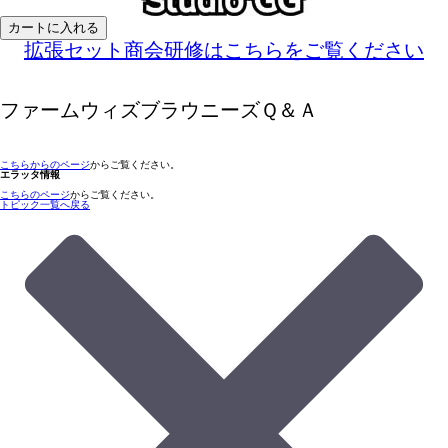
カートに入れる
拡張セット商会研修はこちらをご覧ください
ファームウィズブラウニーズＱ＆Ａ
こちらからのページ
からご覧ください。
エラッタ情報
こちらのページ
からご覧ください。
トピック一覧へ戻る