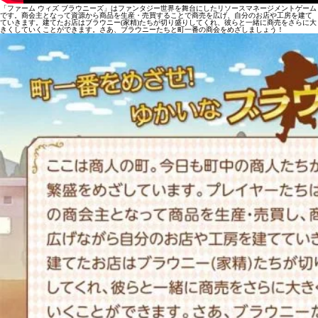
「ファーム ウィズ ブラウニーズ」はファンタジー世界を舞台にしたリソースマネージメントゲーム
です。商会主となって資源から商品を生産・売買することで商売を広げ、自分のお店や工房を建て
ていきます。建てたお店はブラウニー(家精)たちが切り盛りしてくれ、彼らと一緒に商売をさらに大
きくしていくことができます。さあ、ブラウニーたちと町一番の商会をめざしましょう！