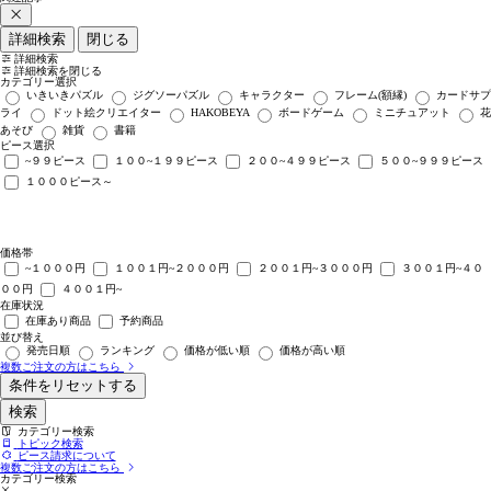
詳細検索
閉じる
詳細検索
詳細検索を閉じる
カテゴリー選択
いきいきパズル
ジグソーパズル
キャラクター
フレーム(額縁)
カードサプ
ライ
ドット絵クリエイター
HAKOBEYA
ボードゲーム
ミニチュアット
花
あそび
雑貨
書籍
ピース選択
~９９ピース
１００~１９９ピース
２００~４９９ピース
５００~９９９ピース
１０００ピース～
価格帯
~１０００円
１００１円~２０００円
２００１円~３０００円
３００１円~４０
００円
４００１円~
在庫状況
在庫あり商品
予約商品
並び替え
発売日順
ランキング
価格が低い順
価格が高い順
複数ご注文の方はこちら
検索
カテゴリー検索
トピック検索
ピース請求について
複数ご注文の方はこちら
カテゴリー検索