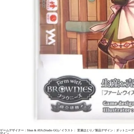
ゲームデザイナー：Shun & AYA (Studio GG)／イラスト： 里瀬ほとり／製品デザイン：ダットニーデ
ザイン