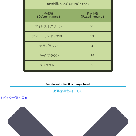
5色使用(5-color palette)
色名称
ドット数
(Color names)
(Pixel count)
フォレストグリーン
25
デザートサンドイエロー
21
テラブラウン
1
バークブラウン
14
フォググレー
3
Get the color for this design here↓
必要な(単色)はこちら
トピック一覧へ戻る