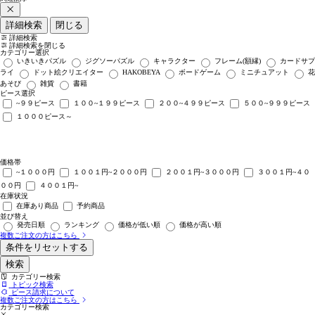
詳細検索
閉じる
詳細検索
詳細検索を閉じる
カテゴリー選択
いきいきパズル
ジグソーパズル
キャラクター
フレーム(額縁)
カードサプ
ライ
ドット絵クリエイター
HAKOBEYA
ボードゲーム
ミニチュアット
花
あそび
雑貨
書籍
ピース選択
~９９ピース
１００~１９９ピース
２００~４９９ピース
５００~９９９ピース
１０００ピース～
価格帯
~１０００円
１００１円~２０００円
２００１円~３０００円
３００１円~４０
００円
４００１円~
在庫状況
在庫あり商品
予約商品
並び替え
発売日順
ランキング
価格が低い順
価格が高い順
複数ご注文の方はこちら
検索
カテゴリー検索
トピック検索
ピース請求について
複数ご注文の方はこちら
カテゴリー検索