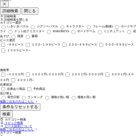
詳細検索
閉じる
詳細検索
詳細検索を閉じる
カテゴリー選択
いきいきパズル
ジグソーパズル
キャラクター
フレーム(額縁)
カードサプ
ライ
ドット絵クリエイター
HAKOBEYA
ボードゲーム
ミニチュアット
花
あそび
雑貨
書籍
ピース選択
~９９ピース
１００~１９９ピース
２００~４９９ピース
５００~９９９ピース
１０００ピース～
価格帯
~１０００円
１００１円~２０００円
２００１円~３０００円
３００１円~４０
００円
４００１円~
在庫状況
在庫あり商品
予約商品
並び替え
発売日順
ランキング
価格が低い順
価格が高い順
複数ご注文の方はこちら
検索
カテゴリー検索
トピック検索
ピース請求について
複数ご注文の方はこちら
カテゴリー検索