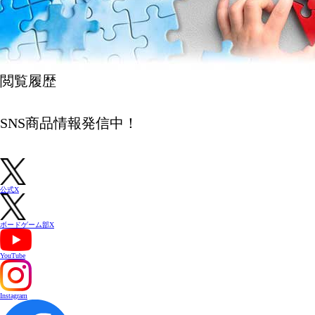
閲覧履歴
SNS商品情報発信中！
公式X
ボードゲーム部X
YouTube
Instagram