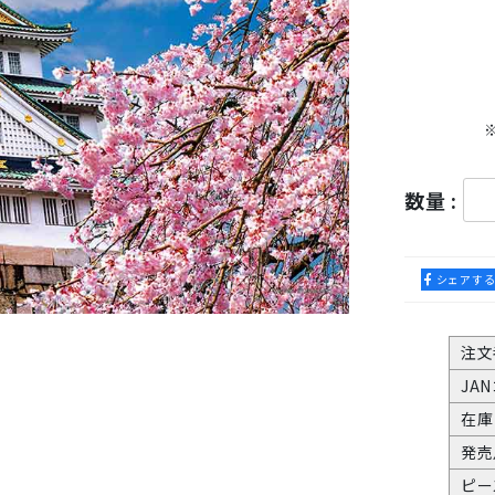
数量 :
シェアす
注文
JA
在庫
発売
ピー