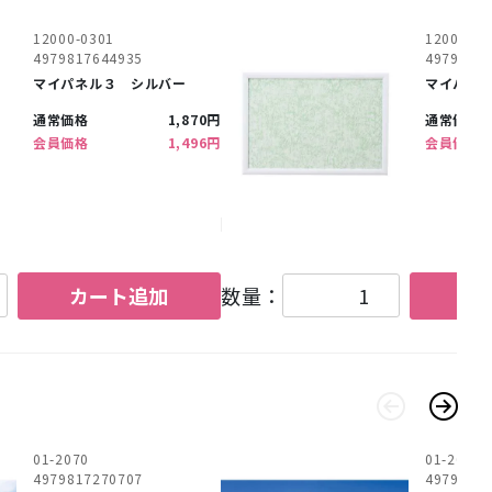
12000-0301
12000-03
4979817644935
4979817
マイパネル３ シルバー
マイパネ
通常価格
1,870円
通常価格
会員価格
1,496円
会員価格
カート追加
数量：
カ
01-2070
01-2073
4979817270707
4979817