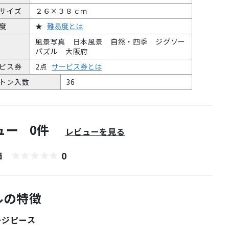
サイズ
２６×３８ｃｍ
度
★
難易度とは
風景写真 日本風景 自然・四季 ジグソー
パズル 大阪府
ビス券
2点
サービス券とは
トン入数
36
ュー
0件
レビューを見る
0
価
ルの特徴
ージピース