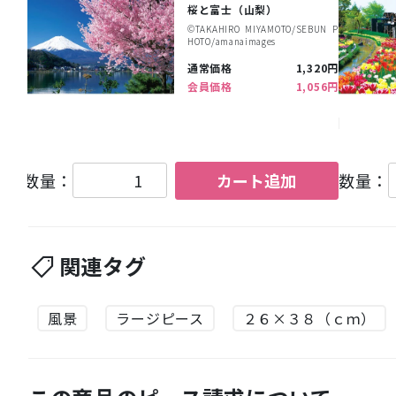
桜と富士（山梨）
©︎TAKAHIRO MIYAMOTO/SEBUN P
HOTO/amanaimages
通常価格
1,320円
会員価格
1,056円
数量：
カート追加
数量：
関連タグ
風景
ラージピース
２６×３８（ｃｍ）