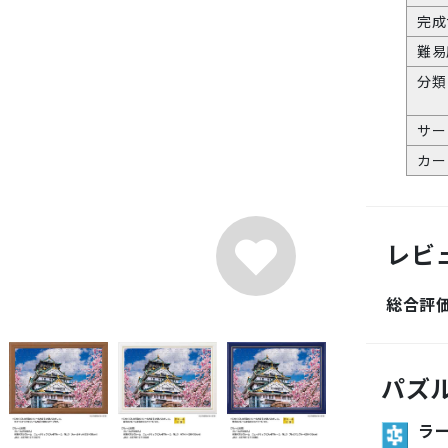
完成
難易
分類
サー
カー
レビ
総合評
パズ
ラ