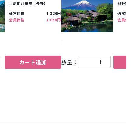
上高地河童橋（長野）
忍野村よ
通常価格
1,320円
通常価格
会員価格
1,056円
会員価格
カート追加
数量：
カ