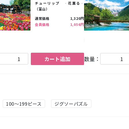
チューリップ ‐花薫る‐
（富山）
通常価格
1,320円
会員価格
1,056円
カート追加
数量：
100～199ピース
ジグソーパズル