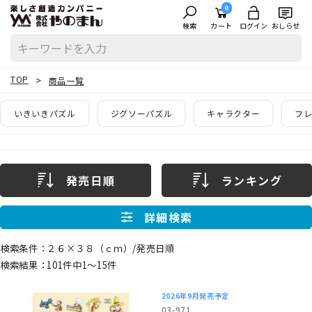
0
検索
カート
ログイン
おしらせ
TOP
商品一覧
いきいきパズル
ジグソーパズル
キャラクター
フレ
発売日順
ランキング
詳細検索
２６×３８（ｃｍ）/発売日順
101件中1〜15件
2026年9月発売予定
03-971