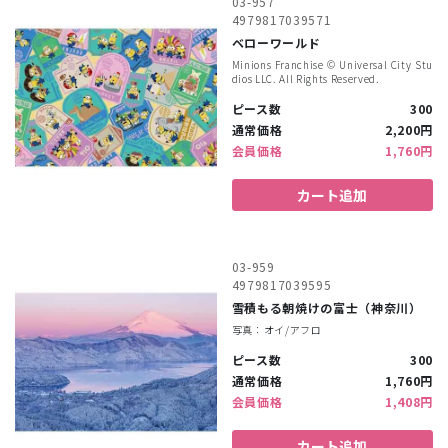
03-957
4979817039571
ベローワールド
Minions Franchise ©︎ Universal City Stu
dios LLC. All Rights Reserved.
ピース数
300
通常価格
2,200円
会員価格
1,760円
カート追加
03-959
4979817039595
雪積もる朝焼けの富士（神奈川）
写真：オイ/アフロ
ピース数
300
通常価格
1,760円
会員価格
1,408円
カート追加