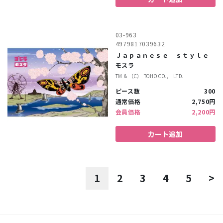
03-963
4979817039632
Ｊａｐａｎｅｓｅ ｓｔｙｌｅ
モスラ
TM & （C） TOHO CO.， LTD.
ピース数
300
通常価格
2,750円
会員価格
2,200円
カート追加
1
2
3
4
5
>