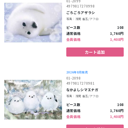
01-2099
4979817270998
ごろごろアザラシ
写真：浅尾 省五/アフロ
ピース数
108
通常価格
1,760円
会員価格
1,408円
カート追加
2026年8月発売
01-2098
4979817270981
なかよしシマエナガ
写真：浅尾 省五/アフロ
ピース数
108
通常価格
1,760円
会員価格
1,408円