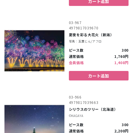
カート追加
03-967
4979817039670
夏夜を彩る大花火（新潟）
写真：玉置じん/アフロ
ピース数
300
通常価格
1,760円
会員価格
1,408円
カート追加
03-966
4979817039663
シリウスのツリー（北海道）
©︎KAGAYA
ピース数
300
通常価格
2,200円