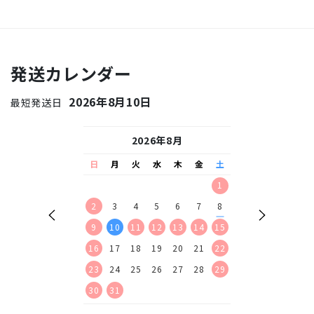
発送カレンダー
2026年8月10日
最短発送日
26年9月
2026年8月
2026
水
木
金
土
日
月
火
水
木
金
土
日
月
火
水
2
3
4
5
1
1
2
9
10
11
12
2
3
4
5
6
7
8
6
7
8
9
16
17
18
19
9
10
11
12
13
14
15
13
14
15
16
23
24
25
26
16
17
18
19
20
21
22
20
21
22
23
30
23
24
25
26
27
28
29
27
28
29
30
30
31