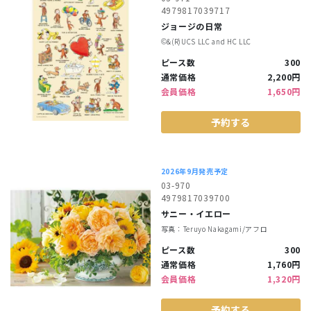
4979817039717
ジョージの日常
©︎&(R)UCS LLC and HC LLC
ピース数
300
通常価格
2,200円
会員価格
1,650円
予約する
2026年9月発売予定
03-970
4979817039700
サニー・イエロー
写真：Teruyo Nakagami/アフロ
ピース数
300
通常価格
1,760円
会員価格
1,320円
予約する