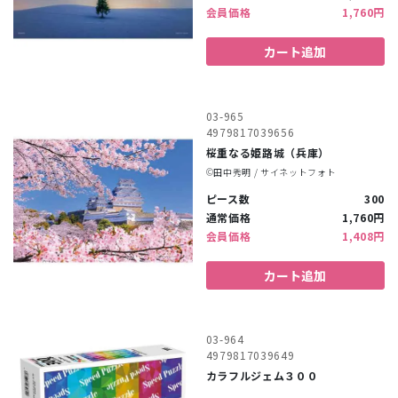
会員価格
1,760円
カート追加
03-965
4979817039656
桜重なる姫路城（兵庫）
©︎田中秀明 / サイネットフォト
ピース数
300
通常価格
1,760円
会員価格
1,408円
カート追加
03-964
4979817039649
カラフルジェム３００