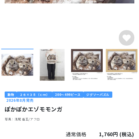
動物
２６×３８（ｃｍ）
200～499ピース
ジグソーパズル
2026年8月発売
ぽかぽかエゾモモンガ
写真：浅尾 省五/アフロ
通常価格
1,760円
(税込)