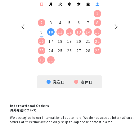
水
木
金
土
日
月
火
水
木
金
土
日
月
火
水
2
3
4
5
1
1
2
9
10
11
12
2
3
4
5
6
7
8
6
7
8
9
16
17
18
19
9
10
11
12
13
14
15
13
14
15
16
23
24
25
26
16
17
18
19
20
21
22
20
21
22
23
30
23
24
25
26
27
28
29
27
28
29
30
30
31
発送日
定休日
International Orders
海外発送について
We apologize to our international customers, We do not accept International
orders at this time.We can only ship to Japanese domestic area.