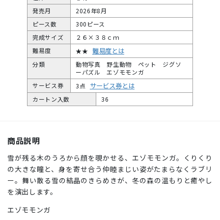
発売月
2026年8月
ピース数
300ピース
完成サイズ
２６×３８ｃｍ
難易度とは
難易度
★★
分類
動物写真 野生動物 ペット ジグソ
ーパズル エゾモモンガ
サービス券とは
サービス券
3点
カートン入数
36
商品説明
雪が残る木のうろから顔を覗かせる、エゾモモンガ。くりくり
の大きな瞳と、身を寄せ合う仲睦まじい姿がたまらなくラブリ
ー。舞い散る雪の結晶のきらめきが、冬の森の温もりと癒やし
を演出します。
エゾモモンガ