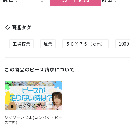
関連タグ
工場夜景
風景
５０×７５（ｃｍ）
1000
この商品のピース請求について
ジグソーパズル(コンパクトピー
ス含む)