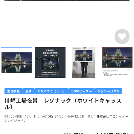
工場夜景
風景
５０×７５（ｃｍ）
1000ピース～
ジグソーパズル
川崎工場夜景 レゾナック（ホワイトキャッス
ル）
©︎HIDEMICHI.AOKI_THE FACTORY STYLE / MARVELICK 協力：株式会社ニコンイメー
ジングジャパン