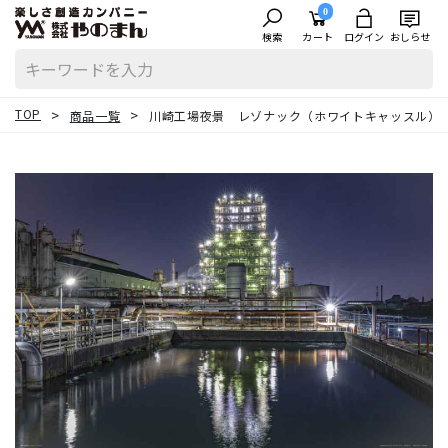
0
検索
カート
ログイン
おしらせ
TOP
商品一覧
川崎工場夜景 レゾナック（ホワイトキャッスル）