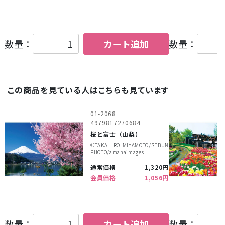
数量：
カート追加
数量：
この商品を見ている人はこちらも見ています
01-2068
4979817270684
桜と富士（山梨）
©︎TAKAHIRO MIYAMOTO/SEBUN
PHOTO/amanaimages
通常価格
1,320円
会員価格
1,056円
数量：
カート追加
数量：