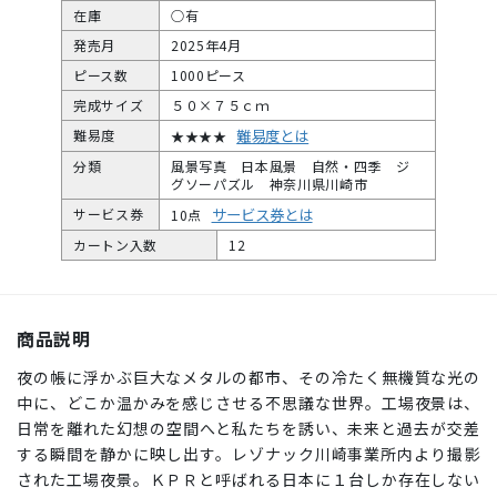
在庫
○有
発売月
2025年4月
ピース数
1000ピース
完成サイズ
５０×７５ｃｍ
難易度とは
難易度
★★★★
分類
風景写真 日本風景 自然・四季 ジ
グソーパズル 神奈川県川崎市
サービス券とは
サービス券
10点
カートン入数
12
商品説明
夜の帳に浮かぶ巨大なメタルの都市、その冷たく無機質な光の
中に、どこか温かみを感じさせる不思議な世界。工場夜景は、
日常を離れた幻想の空間へと私たちを誘い、未来と過去が交差
する瞬間を静かに映し出す。レゾナック川崎事業所内より撮影
された工場夜景。ＫＰＲと呼ばれる日本に１台しか存在しない