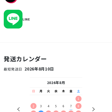
LINE
発送カレンダー
2026年8月10日
最短発送日
26年9月
2026年8月
2026
水
木
金
土
日
月
火
水
木
金
土
日
月
火
水
2
3
4
5
1
1
2
9
10
11
12
2
3
4
5
6
7
8
6
7
8
9