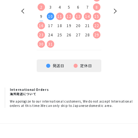
9
10
11
12
2
3
4
5
6
7
8
6
7
8
9
16
17
18
19
9
10
11
12
13
14
15
13
14
15
16
23
24
25
26
16
17
18
19
20
21
22
20
21
22
23
30
23
24
25
26
27
28
29
27
28
29
30
30
31
発送日
定休日
International Orders
海外発送について
We apologize to our international customers, We do not accept International
orders at this time.We can only ship to Japanese domestic area.