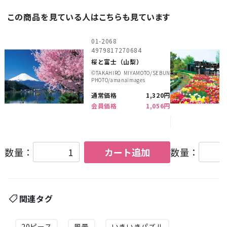
この商品を見ている人はこちらも見ています
01-2068
4979817270684
桜と富士（山梨）
©︎TAKAHIRO MIYAMOTO/SEBUN
PHOTO/amanaimages
通常価格
1,320円
会員価格
1,056円
数量：
カート追加
数量：
関連タグ
20ピース
風景
いきいきパズル