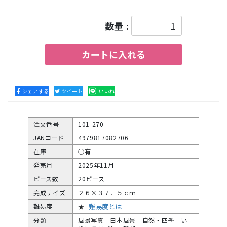
数量 :
カートに入れる
シェアする
ツイート
いいね
注文番号
101-270
JANコード
4979817082706
在庫
○有
発売月
2025年11月
ピース数
20ピース
完成サイズ
２６×３７．５ｃｍ
難易度とは
難易度
★
分類
風景写真 日本風景 自然・四季 い