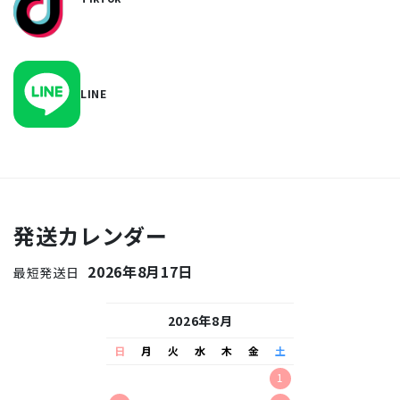
LINE
発送カレンダー
2026年8月17日
最短発送日
26年9月
2026年8月
2026
水
木
金
土
日
月
火
水
木
金
土
日
月
火
水
2
3
4
5
1
1
2