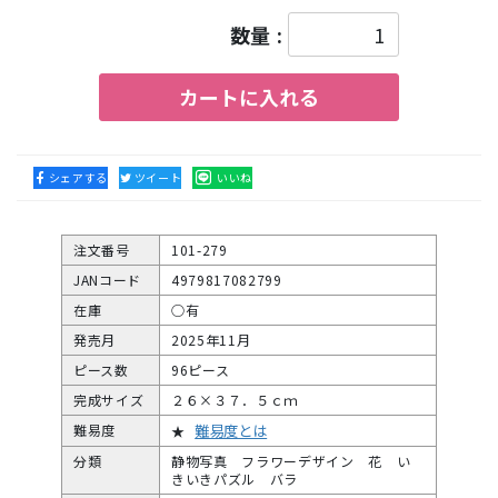
数量 :
カートに入れる
シェアする
ツイート
いいね
注文番号
101-279
JANコード
4979817082799
在庫
○有
発売月
2025年11月
ピース数
96ピース
完成サイズ
２６×３７．５ｃｍ
難易度とは
難易度
★
分類
静物写真 フラワーデザイン 花 い
きいきパズル バラ