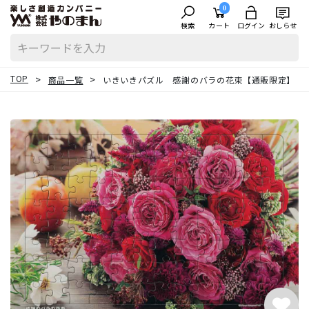
0
検索
カート
ログイン
おしらせ
TOP
商品一覧
いきいきパズル 感謝のバラの花束【通販限定】