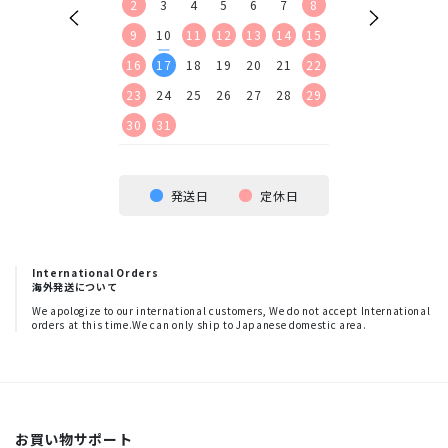
9
10
11
12
2
3
4
5
6
7
8
6
7
8
9
16
17
18
19
9
10
11
12
13
14
15
13
14
15
16
23
24
25
26
16
17
18
19
20
21
22
20
21
22
23
30
23
24
25
26
27
28
29
27
28
29
30
30
31
発送日
定休日
International Orders
海外発送について
We apologize to our international customers, We do not accept International
orders at this time.We can only ship to Japanese domestic area.
お買い物サポート