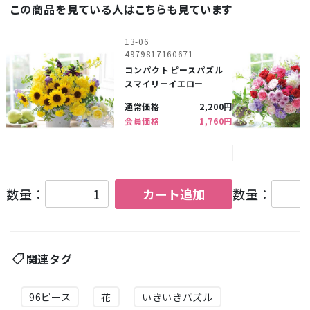
この商品を見ている人はこちらも見ています
13-06
4979817160671
コンパクトピースパズル
スマイリーイエロー
通常価格
2,200円
会員価格
1,760円
数量：
カート追加
数量：
関連タグ
96ピース
花
いきいきパズル