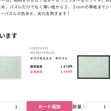
ため、パズルだけでなく薄い紙から２．２ｍｍの厚紙までシ
ソーパズルの色あせ、劣化を防ぎます！
います
12000-6302
4979817645215
マイパネルＡ３ ホワイト
通常価格
1,870円
会員価格
1,496円
カート追加
数量：