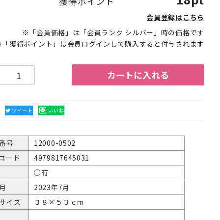
獲得ポイント
会員登録はこちら
※「会員価格」は「会員ランク シルバー」時の価格です
※「獲得ポイント」は会員ログインして購入すると付与されます
カートに入れる
る
ツイート
いいね
番号
12000-0502
Nコード
4979817645031
○有
月
2023年7月
サイズ
３８×５３ｃｍ