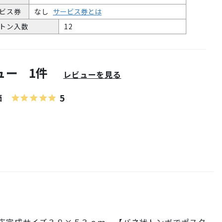
ビス券
なし
サービス券とは
トン入数
12
ュー
1件
レビューを見る
5
価
応完成サイズ３８×５３ｃｍ。【バネ状トンボでポスタ