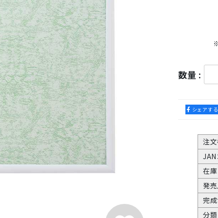
数量 :
シェアす
注文
JA
在庫
発売
完成
分類