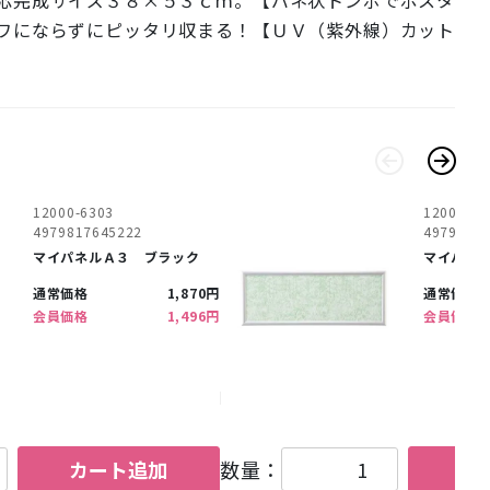
ワにならずにピッタリ収まる！【ＵＶ（紫外線）カット
12000-6303
12006-03
4979817645222
4979817
マイパネルＡ３ ブラック
マイパネ
通常価格
1,870円
通常価格
会員価格
1,496円
会員価格
カート追加
数量：
カ