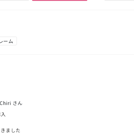
レーム
hiri さん
購入
届きました