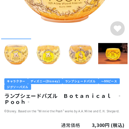
キャラクター
ディズニー(Disney)
ランプシェードパズル
～99ピース
ジグソーパズル
ランプシェードパズル Ｂｏｔａｎｉｃａｌ ‐
Ｐｏｏｈ‐
©︎Disney. Based on the “Winnie the Pooh” works by A.A.Milne and E.H. Shepard.
通常価格
3,300円
(税込)