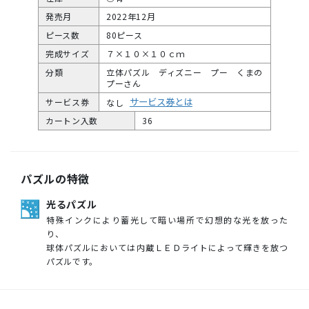
発売月
2022年12月
ピース数
80ピース
完成サイズ
７×１０×１０ｃｍ
分類
立体パズル ディズニー プー くまの
プーさん
サービス券とは
サービス券
なし
カートン入数
36
パズルの特徴
光るパズル
特殊インクにより蓄光して暗い場所で幻想的な光を放った
り、
球体パズルにおいては内蔵ＬＥＤライトによって輝きを放つ
パズルです。