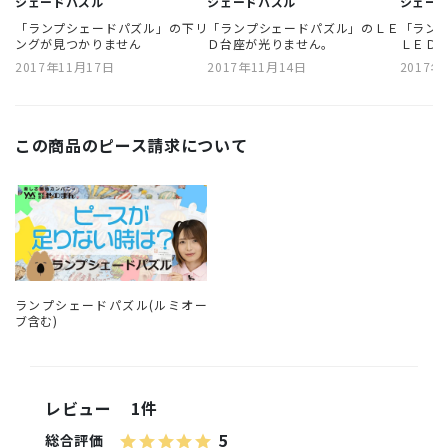
シェードパズル
シェードパズル
シェー
「ランプシェードパズル」の下リ
「ランプシェードパズル」のＬＥ
「ラン
ングが見つかりません
Ｄ台座が光りません。
ＬＥＤ
2017年11月17日
2017年11月14日
2017年
この商品のピース請求について
ランプシェードパズル(ルミオー
ブ含む)
レビュー
1件
5
総合評価