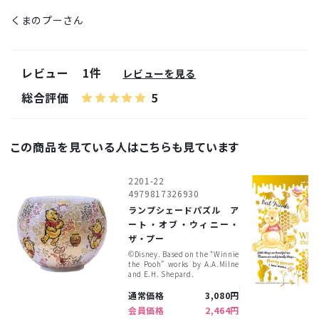
くまのプーさん
レビュー
1件
レビューを見る
総合評価
5
この商品を見ている人はこちらも見ています
2201-22
4979817326930
ランプシェードパズル ア
ート・オブ・ウィニー・
ザ・プー
©︎Disney. Based on the “Winnie
the Pooh” works by A.A.Milne
and E.H. Shepard.
通常価格
3,080円
会員価格
2,464円