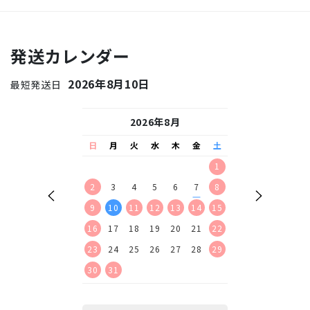
発送カレンダー
2026年8月10日
最短発送日
26年9月
2026年8月
2026
水
木
金
土
日
月
火
水
木
金
土
日
月
火
水
2
3
4
5
1
1
2
9
10
11
12
2
3
4
5
6
7
8
6
7
8
9
16
17
18
19
9
10
11
12
13
14
15
13
14
15
16
23
24
25
26
16
17
18
19
20
21
22
20
21
22
23
30
23
24
25
26
27
28
29
27
28
29
30
30
31