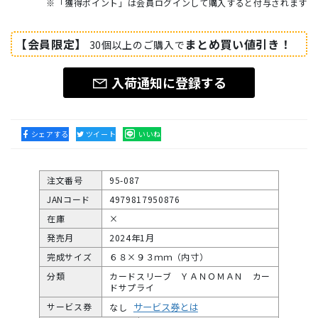
※「獲得ポイント」は会員ログインして購入すると付与されます
【会員限定】
まとめ買い値引き！
30個以上のご購入で
入荷通知に登録する
シェアする
ツイート
いいね
注文番号
95-087
JANコード
4979817950876
在庫
×
発売月
2024年1月
完成サイズ
６８×９３ｍｍ（内寸）
分類
カードスリーブ ＹＡＮＯＭＡＮ カー
ドサプライ
サービス券とは
サービス券
なし