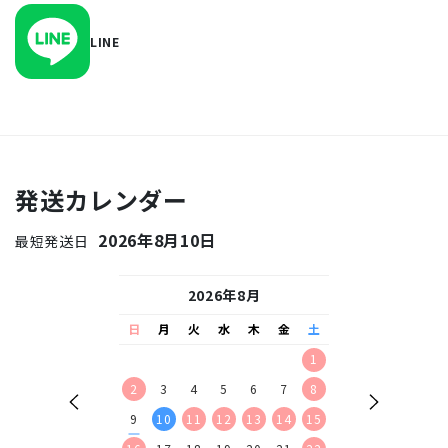
LINE
発送カレンダー
2026年8月10日
最短発送日
26年9月
2026年8月
2026
水
木
金
土
日
月
火
水
木
金
土
日
月
火
水
2
3
4
5
1
1
2
9
10
11
12
2
3
4
5
6
7
8
6
7
8
9
16
17
18
19
9
10
11
12
13
14
15
13
14
15
16