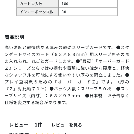
カートン入数
180
インナーボックス数
30
商品説明
高い硬度と軽快感ある厚みの軽硬スリーブガードです。●スタ
ンダードサイズカード（６３×８８ｍｍ）用スリーブをそのま
ま入れられ、丸ごとガードします。●“最硬”『オーバーガード
Ｚ』シリーズならではの擦れや衝撃に強い確かな硬度と、軽快
なシャッフルを可能にする使いやすい厚みを両立しました。●
プレイ重視派のための『オーバーガードＺ』です。（厚み
『Ｚ』対比約７０％）●パック入数：スリーブ５０枚 ●スリ
ーブサイズ（内寸）：６８×９３ｍｍ ●日本製 ※予告なく
仕様を変更する場合があります。
レビュー
1件
レビューを見る