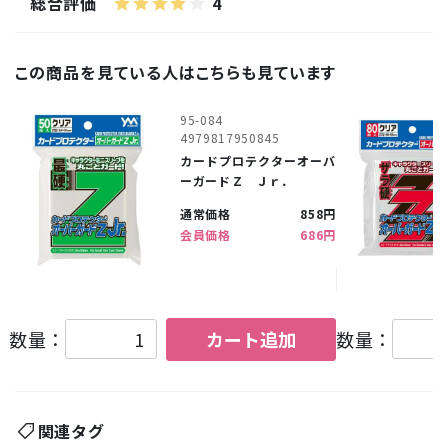
総合評価
4
この商品を見ている人はこちらも見ています
95-084
4979817950845
カードプロテクターオーバ
ーガードＺ Ｊｒ．
通常価格
858円
会員価格
686円
数量：
カート追加
数量：
関連タグ