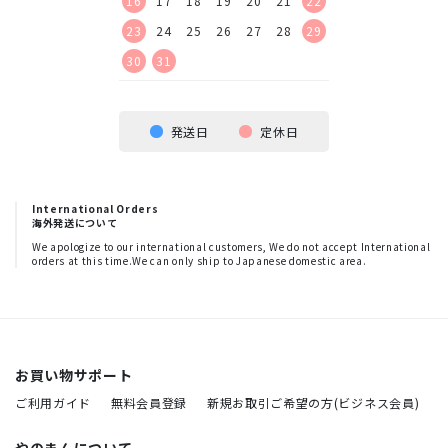
23
24
25
26
16
17
18
19
20
21
22
20
21
22
23
30
23
24
25
26
27
28
29
27
28
29
30
30
31
発送日
定休日
International Orders
海外発送について
We apologize to our international customers, We do not accept International
orders at this time.We can only ship to Japanese domestic area.
お買い物サポート
ご利用ガイド
無料会員登録
新規お取引ご希望の方(ビジネス会員)