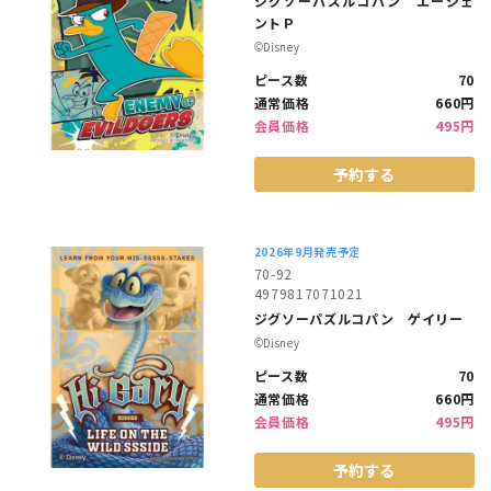
ジグソーパズルコパン エージェ
ントＰ
©︎Disney
ピース数
70
通常価格
660円
会員価格
495円
予約する
2026年9月発売予定
70-92
4979817071021
ジグソーパズルコパン ゲイリー
©︎Disney
ピース数
70
通常価格
660円
会員価格
495円
予約する