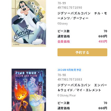
70-99
4979817071090
ジグソーパズルコパン チル・モ
ーメンツ／グーフィー
©︎Disney
ピース数
70
通常価格
660円
会員価格
495円
予約する
2026年9月発売予定
70-98
4979817071083
ジグソーパズルコパン エンバー
＆ウェイド／マイ・エレメント
©︎ Disney/Pixar
ピース数
70
通常価格
660円