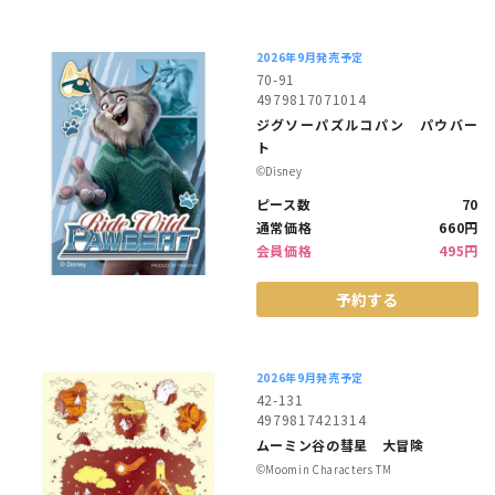
2026年9月発売予定
70-91
4979817071014
ジグソーパズルコパン パウバー
ト
©︎Disney
ピース数
70
通常価格
660円
会員価格
495円
予約する
2026年9月発売予定
42-131
4979817421314
ムーミン谷の彗星 大冒険
©︎Moomin Characters TM