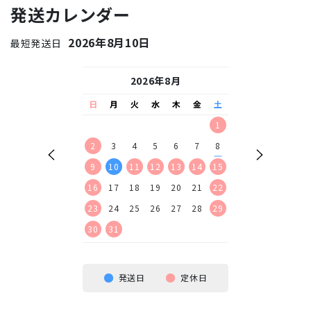
発送カレンダー
2026年8月10日
最短発送日
26年9月
2026年8月
2026
水
木
金
土
日
月
火
水
木
金
土
日
月
火
水
2
3
4
5
1
1
2
9
10
11
12
2
3
4
5
6
7
8
6
7
8
9
16
17
18
19
9
10
11
12
13
14
15
13
14
15
16
23
24
25
26
16
17
18
19
20
21
22
20
21
22
23
30
23
24
25
26
27
28
29
27
28
29
30
30
31
発送日
定休日