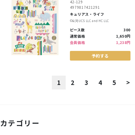
42-129
4979817421291
キュリアス・ライフ
©︎&(R)UCS LLC and HC LLC
ピース数
300
通常価格
1,650円
会員価格
1,238円
予約する
1
2
3
4
5
>
カテゴリー