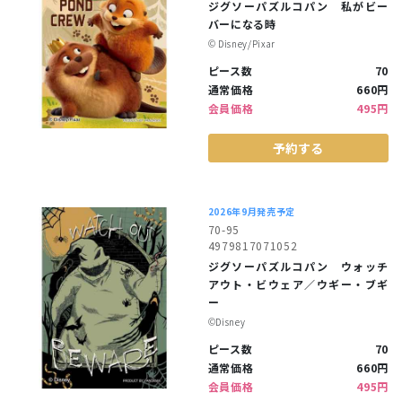
ジグソーパズルコパン 私がビー
バーになる時
©︎ Disney/Pixar
ピース数
70
通常価格
660円
会員価格
495円
予約する
2026年9月発売予定
70-95
4979817071052
ジグソーパズルコパン ウォッチ
アウト・ビウェア／ウギー・ブギ
ー
©︎Disney
ピース数
70
通常価格
660円
会員価格
495円