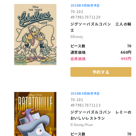
2026年9月発売予定
70-102
4979817071120
ジグソーパズルコパン 三人の騎
士
©︎Disney
ピース数
70
通常価格
660円
会員価格
495円
予約する
2026年9月発売予定
70-101
4979817071113
ジグソーパズルコパン レミーの
おいしいレストラン
©︎ Disney/Pixar
ピース数
70