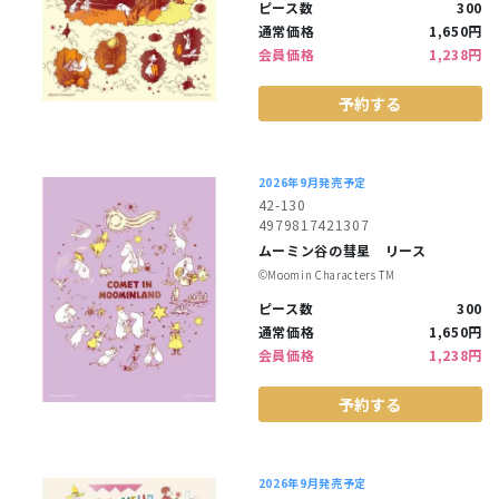
ピース数
300
通常価格
1,650円
会員価格
1,238円
予約する
2026年9月発売予定
42-130
4979817421307
ムーミン谷の彗星 リース
©︎Moomin Characters TM
ピース数
300
通常価格
1,650円
会員価格
1,238円
予約する
2026年9月発売予定