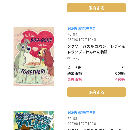
予約する
2026年9月発売予定
70-94
4979817071045
ジグソーパズルコパン レディ＆
トランプ／わんわん物語
©︎Disney
ピース数
70
通常価格
660円
会員価格
495円
予約する
2026年9月発売予定
70-93
4979817071038