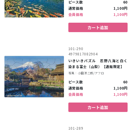
ピース数
60
通常価格
1,100円
会員価格
1,100円
カート追加
101-290
4979817082904
いきいきパズル 忍野八海と白く
染まる富士（山梨）【通販限定】
写真：小田洋二郎/アフロ
ピース数
60
通常価格
1,100円
会員価格
1,100円
カート追加
101-289