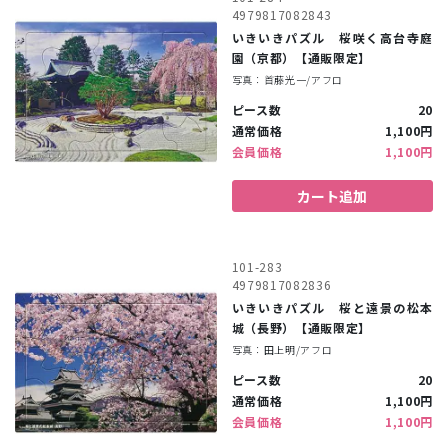
4979817082843
いきいきパズル 桜咲く高台寺庭
園（京都）【通販限定】
写真：首藤光一/アフロ
ピース数
20
通常価格
1,100円
会員価格
1,100円
カート追加
101-283
4979817082836
いきいきパズル 桜と遠景の松本
城（長野）【通販限定】
写真：田上明/アフロ
ピース数
20
通常価格
1,100円
会員価格
1,100円