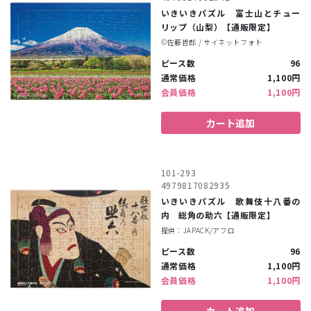
いきいきパズル 富士山とチュー
リップ（山梨）【通販限定】
©︎佐藤哲郎 / サイネットフォト
ピース数
96
通常価格
1,100円
会員価格
1,100円
カート追加
101-293
4979817082935
いきいきパズル 歌舞伎十八番の
内 総角の助六【通販限定】
提供：JAPACK/アフロ
ピース数
96
通常価格
1,100円
会員価格
1,100円