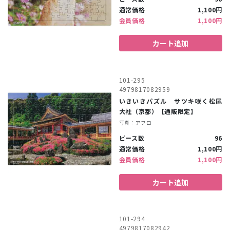
通常価格
1,100円
会員価格
1,100円
カート追加
101-295
4979817082959
いきいきパズル サツキ咲く松尾
大社（京都）【通販限定】
写真：アフロ
ピース数
96
通常価格
1,100円
会員価格
1,100円
カート追加
101-294
4979817082942