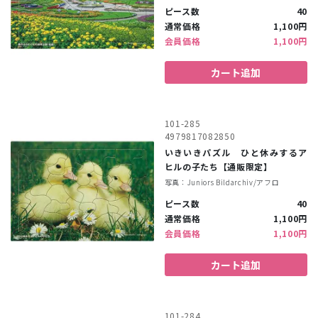
ピース数
40
通常価格
1,100円
会員価格
1,100円
カート追加
101-285
4979817082850
いきいきパズル ひと休みするア
ヒルの子たち【通販限定】
写真：Juniors Bildarchiv/アフロ
ピース数
40
通常価格
1,100円
会員価格
1,100円
カート追加
101-284