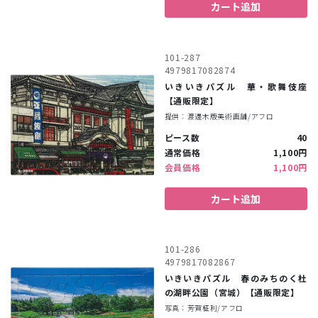
カート追加
101-287
4979817082874
いきいきパズル 華・歌舞伎座
【通販限定】
提供：渡邊木版美術画舗/アフロ
ピース数
40
通常価格
1,100円
会員価格
1,100円
カート追加
101-286
4979817082867
いきいきパズル 春のみちのく杜
の湖畔公園（宮城）【通販限定】
写真：芳賀柾利/アフロ