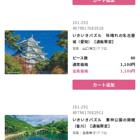
カート追加
101-292
4979817082928
いきいきパズル 秋晴れの名古屋
城（愛知）【通販限定】
写真：山口博之/アフロ
ピース数
60
通常価格
1,100円
会員価格
1,100円
カート追加
101-291
4979817082911
いきいきパズル 栗林公園の錦鯉
（香川）【通販限定】
写真：高橋暁子/アフロ