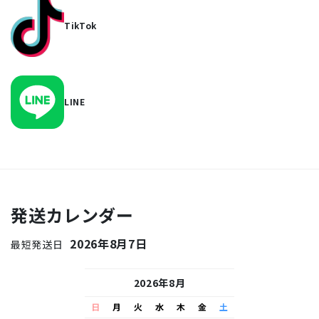
TikTok
LINE
発送カレンダー
2026年8月7日
最短発送日
26年9月
2026年8月
2026
水
木
金
土
日
月
火
水
木
金
土
日
月
火
水