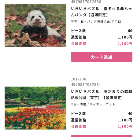
4979817082898
いきいきパズル 寝そべる赤ちゃ
んパンダ【通販限定】
写真：日本パンダ保護協会/アフロ
ピース数
60
通常価格
1,100円
会員価格
1,100円
カート追加
101-288
4979817082881
いきいきパズル 陽だまりの昭和
記念公園（東京）【通販限定】
©︎宮本孝廣 / サイネットフォト
ピース数
40
通常価格
1,100円
会員価格
1,100円