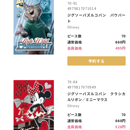
70-91
4979817071014
ジグソーパズルコパン パウバー
ト
©︎Disney
ピース数
70
通常価格
660円
会員価格
495円
予約する
70-84
4979817070949
ジグソーパズルコパン クラシカ
ルリボン／ミニーマウス
©︎Disney
ピース数
70
通常価格
660円
会員価格
528円