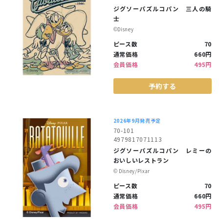
ジグソーパズルコパン 三人の騎
士
©︎Disney
ピース数
70
通常価格
660円
会員価格
495円
予約する
2026年9月発売予定
70-101
4979817071113
ジグソーパズルコパン レミーの
おいしいレストラン
©︎ Disney/Pixar
ピース数
70
通常価格
660円
会員価格
495円