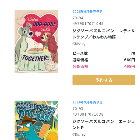
2026年9月発売予定
70-94
4979817071045
ジグソーパズルコパン レディ＆
トランプ／わんわん物語
©︎Disney
ピース数
70
通常価格
660円
会員価格
495円
予約する
2026年9月発売予定
70-93
4979817071038
ジグソーパズルコパン エージェ
ントＰ
©︎Disney