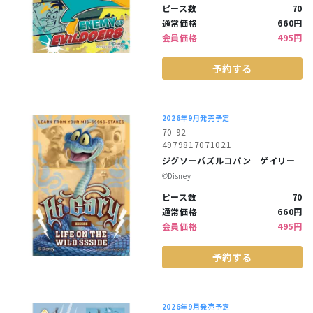
ピース数
70
通常価格
660円
会員価格
495円
予約する
2026年9月発売予定
70-92
4979817071021
ジグソーパズルコパン ゲイリー
©︎Disney
ピース数
70
通常価格
660円
会員価格
495円
予約する
2026年9月発売予定