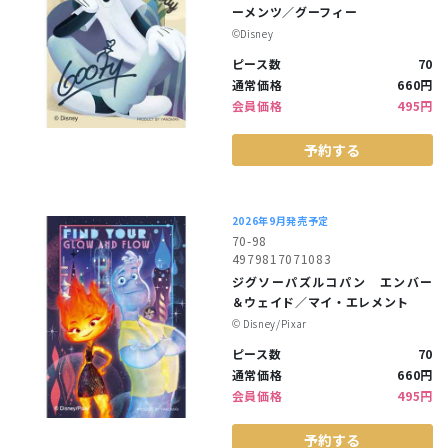
ーメンツ／グーフィー
©︎Disney
ピース数
70
通常価格
660円
会員価格
495円
予約する
2026年9月発売予定
70-98
4979817071083
ジグソーパズルコパン エンバー
＆ウェイド／マイ・エレメント
©︎ Disney/Pixar
ピース数
70
通常価格
660円
会員価格
495円
予約する