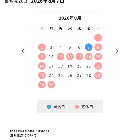
2026年8月7日
最短発送日
26年9月
2026年8月
2026
水
木
金
土
日
月
火
水
木
金
土
日
月
火
水
2
3
4
5
1
1
2
9
10
11
12
2
3
4
5
6
7
8
6
7
8
9
16
17
18
19
9
10
11
12
13
14
15
13
14
15
16
23
24
25
26
16
17
18
19
20
21
22
20
21
22
23
30
23
24
25
26
27
28
29
27
28
29
30
30
31
発送日
定休日
International Orders
海外発送について