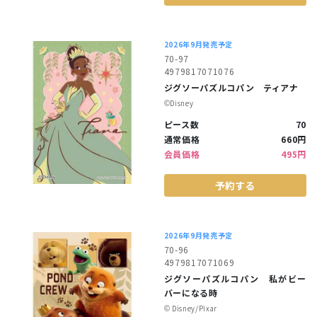
2026年9月発売予定
70-97
4979817071076
ジグソーパズルコパン ティアナ
©︎Disney
ピース数
70
通常価格
660円
会員価格
495円
予約する
2026年9月発売予定
70-96
4979817071069
ジグソーパズルコパン 私がビー
バーになる時
©︎ Disney/Pixar