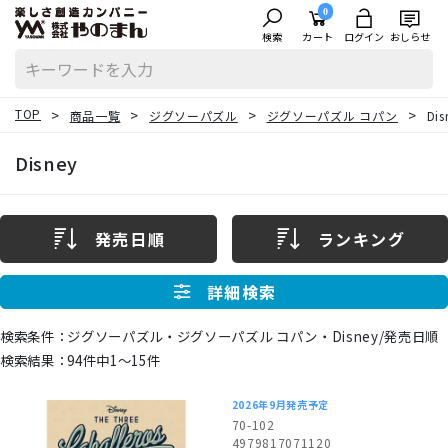
0
検索
カート
ログイン
おしらせ
TOP
商品一覧
ジグソーパズル
ジグソーパズル コパン
Dis
Disney
発売日順
ランキング
詳細検索
ジグソーパズル・ジグソーパズル コパン・Disney/発売日順
94件中1〜15件
2026年9月発売予定
70-102
4979817071120