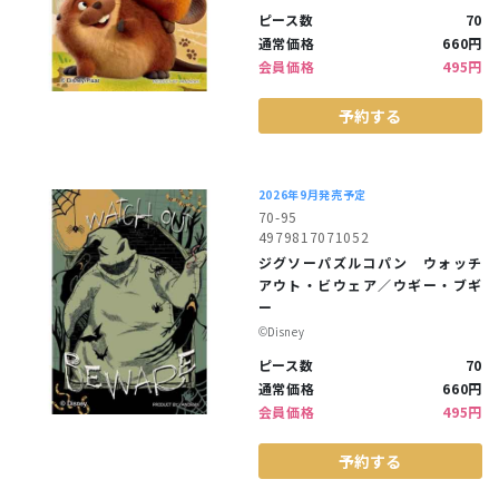
ピース数
70
通常価格
660円
会員価格
495円
予約する
2026年9月発売予定
70-95
4979817071052
ジグソーパズルコパン ウォッチ
アウト・ビウェア／ウギー・ブギ
ー
©︎Disney
ピース数
70
通常価格
660円
会員価格
495円
予約する