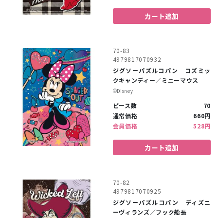
カート追加
70-83
4979817070932
ジグソーパズルコパン コズミッ
クキャンディー／ミニーマウス
©︎Disney
ピース数
70
通常価格
660円
会員価格
528円
カート追加
70-82
4979817070925
ジグソーパズルコパン ディズニ
ーヴィランズ／フック船長