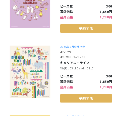
ピース数
300
通常価格
1,650円
会員価格
1,238円
予約する
2026年9月発売予定
42-129
4979817421291
キュリアス・ライフ
©︎&(R)UCS LLC and HC LLC
ピース数
300
通常価格
1,650円
会員価格
1,238円
予約する