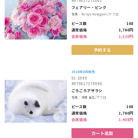
4979817271001
フェアリー・ピンク
写真：Teruyo Nakagami/アフロ
ピース数
108
通常価格
1,760円
会員価格
1,320円
予約する
2026年8月発売
01-2099
4979817270998
ごろごろアザラシ
写真：浅尾 省五/アフロ
ピース数
108
通常価格
1,760円
会員価格
1,408円
カート追加