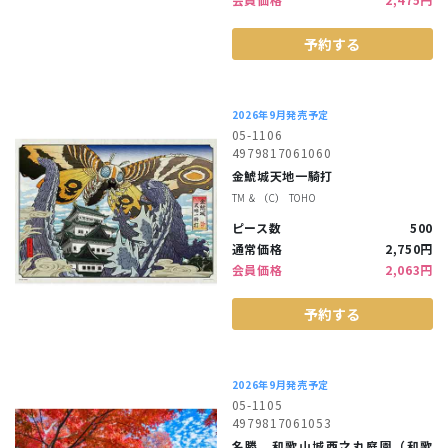
予約する
2026年9月発売予定
05-1106
4979817061060
金鯱城天地一騎打
TM & （C） TOHO
ピース数
500
通常価格
2,750円
会員価格
2,063円
予約する
2026年9月発売予定
05-1105
4979817061053
名勝 和歌山城西之丸庭園（和歌