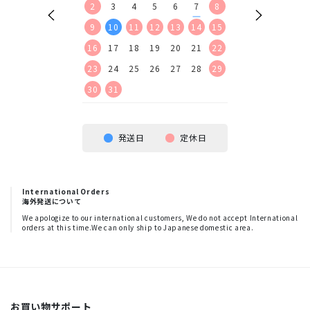
9
10
11
12
2
3
4
5
6
7
8
6
7
8
9
16
17
18
19
9
10
11
12
13
14
15
13
14
15
16
23
24
25
26
16
17
18
19
20
21
22
20
21
22
23
30
23
24
25
26
27
28
29
27
28
29
30
30
31
発送日
定休日
International Orders
海外発送について
We apologize to our international customers, We do not accept International
orders at this time.We can only ship to Japanese domestic area.
お買い物サポート