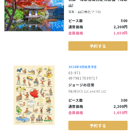
山）
写真：山口博之/アフロ
ピース数
500
通常価格
2,200円
会員価格
1,650円
予約する
2026年9月発売予定
03-971
4979817039717
ジョージの日常
©︎&(R)UCS LLC and HC LLC
ピース数
300
通常価格
2,200円
会員価格
1,650円
予約する