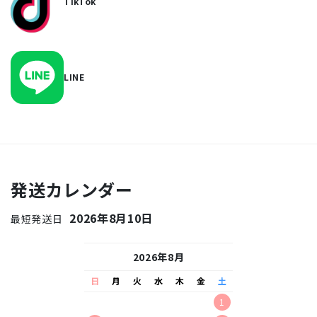
TikTok
LINE
発送カレンダー
2026年8月10日
最短発送日
26年9月
2026年8月
2026
水
木
金
土
日
月
火
水
木
金
土
日
月
火
水
2
3
4
5
1
1
2