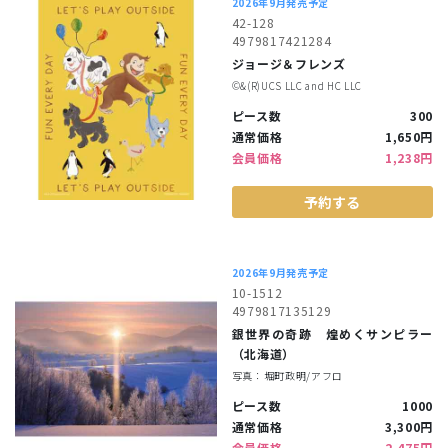
2026年9月発売予定
42-128
4979817421284
ジョージ＆フレンズ
©︎&(R)UCS LLC and HC LLC
ピース数
300
通常価格
1,650円
会員価格
1,238円
予約する
2026年9月発売予定
10-1512
4979817135129
銀世界の奇跡 煌めくサンピラー
（北海道）
写真：堀町政明/アフロ
ピース数
1000
通常価格
3,300円
会員価格
2,475円