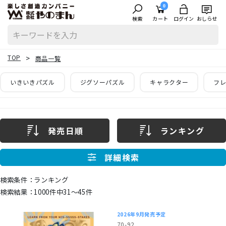
0
検索
カート
ログイン
おしらせ
TOP
商品一覧
いきいきパズル
ジグソーパズル
キャラクター
フレ
発売日順
ランキング
詳細検索
ランキング
1000件中31〜45件
2026年9月発売予定
70-92