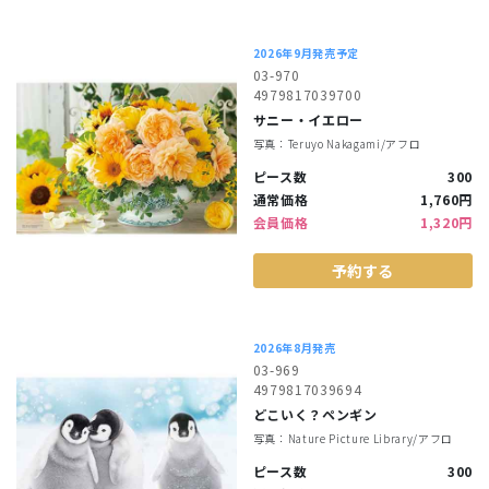
2026年9月発売予定
03-970
4979817039700
サニー・イエロー
写真：Teruyo Nakagami/アフロ
ピース数
300
通常価格
1,760円
会員価格
1,320円
予約する
2026年8月発売
03-969
4979817039694
どこいく？ペンギン
写真：Nature Picture Library/アフロ
ピース数
300