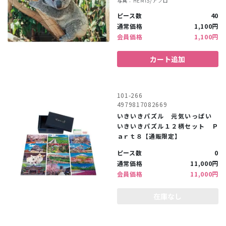
写真：HEMIS/アフロ
ピース数
40
通常価格
1,100円
会員価格
1,100円
カート追加
101-266
4979817082669
いきいきパズル 元気いっぱい
いきいきパズル１２柄セット Ｐ
ａｒｔ８【通販限定】
ピース数
0
通常価格
11,000円
会員価格
11,000円
在庫なし