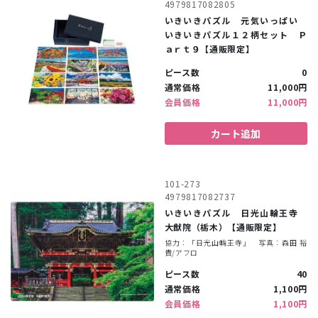
4979817082805
いきいきパズル 元気いっぱい
いきいきパズル１２柄セット Ｐ
ａｒｔ９【通販限定】
ピース数
0
通常価格
11,000円
会員価格
11,000円
カート追加
101-273
4979817082737
いきいきパズル 日光山輪王寺
大猷院（栃木）【通販限定】
協力：「日光山輪王寺」 写真：森田 裕
貴/アフロ
ピース数
40
通常価格
1,100円
会員価格
1,100円