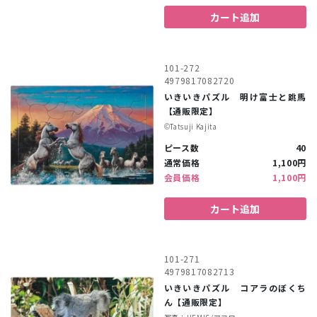
カート追加
101-272
4979817082720
いきいきパズル 明け富士と跳馬
【通販限定】
©︎Tatsuji Kajita
ピース数
40
通常価格
1,100円
会員価格
1,100円
カート追加
101-271
4979817082713
いきいきパズル コアラのぼくち
ん【通販限定】