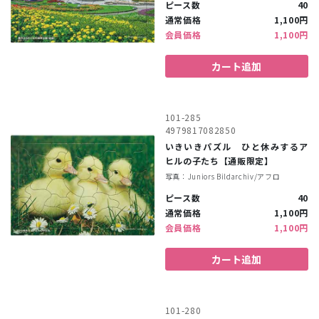
ピース数
40
通常価格
1,100円
会員価格
1,100円
カート追加
101-285
4979817082850
いきいきパズル ひと休みするア
ヒルの子たち【通販限定】
写真：Juniors Bildarchiv/アフロ
ピース数
40
通常価格
1,100円
会員価格
1,100円
カート追加
101-280