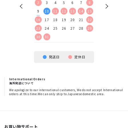
9
10
11
12
2
3
4
5
6
7
8
6
7
8
9
16
17
18
19
9
10
11
12
13
14
15
13
14
15
16
23
24
25
26
16
17
18
19
20
21
22
20
21
22
23
30
23
24
25
26
27
28
29
27
28
29
30
30
31
発送日
定休日
International Orders
海外発送について
We apologize to our international customers, We do not accept International
orders at this time.We can only ship to Japanese domestic area.
お買い物サポート