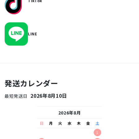
TikTok
LINE
発送カレンダー
2026年8月10日
最短発送日
26年9月
2026年8月
2026
水
木
金
土
日
月
火
水
木
金
土
日
月
火
水
2
3
4
5
1
1
2