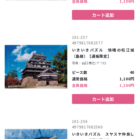
会員価格
1,100円
カート追加
101-257
4979817082577
いきいきパズル 快晴の松江城
（島根）【通販限定】
写真：山口博之/アフロ
ピース数
40
通常価格
1,100円
会員価格
1,100円
カート追加
101-256
4979817082560
いきいきパズル スヤスヤ仲良し