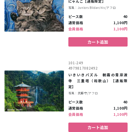
にゃんこ【通販限定】
写真：Juniors Bildarchiv/アフロ
ピース数
40
通常価格
1,100円
会員価格
1,100円
カート追加
101-249
4979817082492
いきいきパズル 朝霧の青岸渡
寺 三重塔（和歌山）【通販限
定】
写真：武藤守/アフロ
ピース数
40
通常価格
1,100円
会員価格
1,100円
カート追加