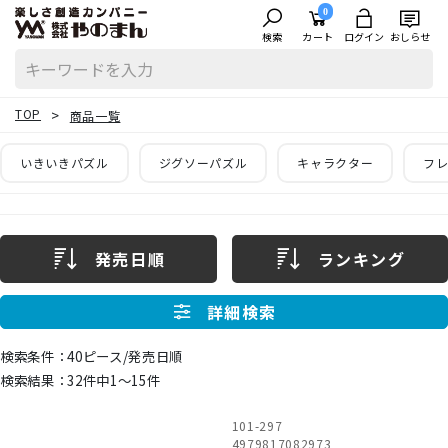
0
検索
カート
ログイン
おしらせ
TOP
商品一覧
いきいきパズル
ジグソーパズル
キャラクター
フレ
発売日順
ランキング
詳細検索
40ピース/発売日順
32件中1〜15件
101-297
4979817082973