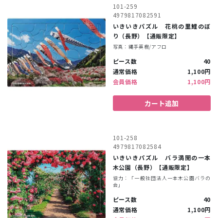
101-259
4979817082591
いきいきパズル 花桃の里鯉のぼ
り（長野）【通販限定】
写真：縄手英樹/アフロ
ピース数
40
通常価格
1,100円
会員価格
1,100円
カート追加
101-258
4979817082584
いきいきパズル バラ満開の一本
木公園（長野）【通販限定】
協力：「一般社団法人一本木公園バラの
会」
ピース数
40
通常価格
1,100円