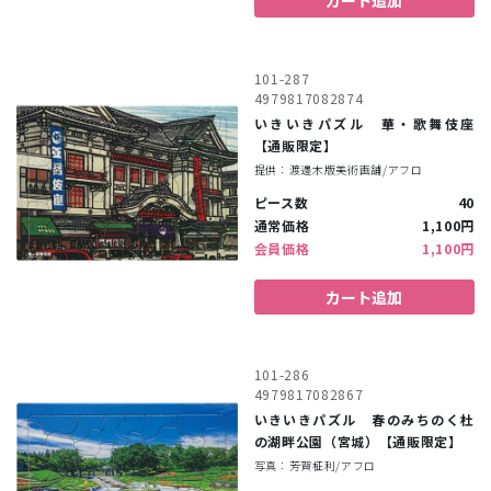
カート追加
101-287
4979817082874
いきいきパズル 華・歌舞伎座
【通販限定】
提供：渡邊木版美術画舗/アフロ
ピース数
40
通常価格
1,100円
会員価格
1,100円
カート追加
101-286
4979817082867
いきいきパズル 春のみちのく杜
の湖畔公園（宮城）【通販限定】
写真：芳賀柾利/アフロ