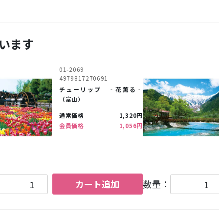
います
01-2069
4979817270691
チューリップ ‐花薫る‐
（富山）
通常価格
1,320円
会員価格
1,056円
カート追加
数量：