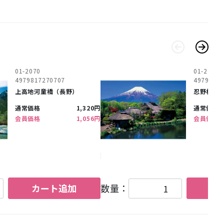
01-2070
01-2073
4979817270707
4979817
上高地河童橋（長野）
忍野村よ
通常価格
1,320円
通常価格
会員価格
1,056円
会員価格
カート追加
数量：
カ