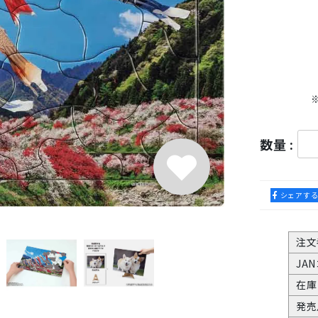
数量 :
シェアす
注文
JA
在庫
発売