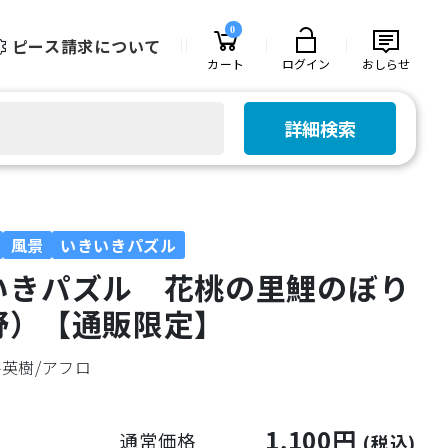
0
ピース請求について
カート
ログイン
おしらせ
詳細検索
風景
いきいきパズル
いきパズル 花桃の里鯉のぼり
野）【通販限定】
英樹/アフロ
1,100円
通常価格
(税込)