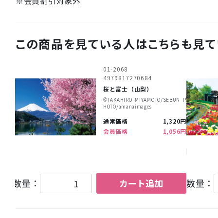
※会員割引対象外
この商品を見ている人はこちらも見て
01-2068
4979817270684
桜と富士（山梨）
©︎TAKAHIRO MIYAMOTO/SEBUN P
HOTO/amanaimages
通常価格
1,320円
会員価格
1,056円
数量：
カート追加
数量：