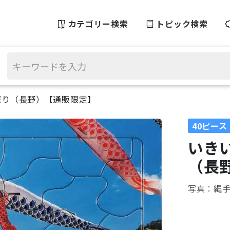
カテゴリー検索
トピック検索
ぼり（長野）【通販限定】
40ピース
いき
（長
写真：縄手