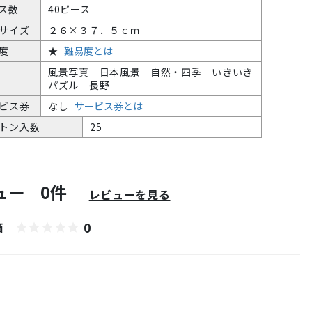
ス数
40ピース
サイズ
２６×３７．５ｃｍ
度
★
難易度とは
風景写真 日本風景 自然・四季 いきいき
パズル 長野
ビス券
なし
サービス券とは
トン入数
25
ュー
0件
レビューを見る
0
価