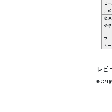
ピー
完成
難易
分類
サー
カー
レビ
総合評