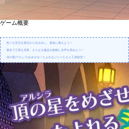
ゲーム概要
色々な宝石を原石から生み出し、資金に換えよう！
資金で工房を充実、さらなる逸品を献納し名声を高めよう！
頂の星(アルシラ)をめざせ！たよれるジニーたちと工房経営！