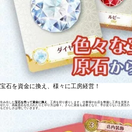
宝石を資金に換え、様々に工房経営！
生み出した
宝石を売って資金に換え
、工房を切り盛りします。仕事場やお店を整備し工房を充実さ
せたり、高級原石を仕入れたりとやり方は様々。さらに資金も必要となり、手が足りない工房主の
もどかしさは増していきます。