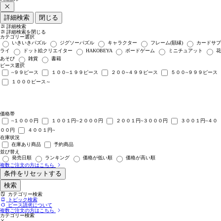
詳細検索
閉じる
詳細検索
詳細検索を閉じる
カテゴリー選択
いきいきパズル
ジグソーパズル
キャラクター
フレーム(額縁)
カードサプ
ライ
ドット絵クリエイター
HAKOBEYA
ボードゲーム
ミニチュアット
花
あそび
雑貨
書籍
ピース選択
~９９ピース
１００~１９９ピース
２００~４９９ピース
５００~９９９ピース
１０００ピース～
価格帯
~１０００円
１００１円~２０００円
２００１円~３０００円
３００１円~４０
００円
４００１円~
在庫状況
在庫あり商品
予約商品
並び替え
発売日順
ランキング
価格が低い順
価格が高い順
複数ご注文の方はこちら
検索
カテゴリー検索
トピック検索
ピース請求について
複数ご注文の方はこちら
カテゴリー検索