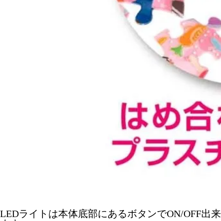
LEDライトは本体底部にあるボタンでON/OFF出来