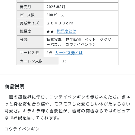
発売月
2026年8月
ピース数
300ピース
完成サイズ
２６×３８ｃｍ
難易度とは
難易度
★★
分類
動物写真 野生動物 ペット ジグソ
ーパズル コウテイペンギン
サービス券とは
サービス券
3点
カートン入数
36
商品説明
一面の銀世界に佇む、コウテイペンギンの赤ちゃんたち。ぎゅ
っと身を寄せ合う姿や、モフモフした愛らしい体がたまらない
可愛さ。キラキラ輝く雪景色が、極寒の南極ならではのピュア
な世界観を届けてくれます。
コウテイペンギン