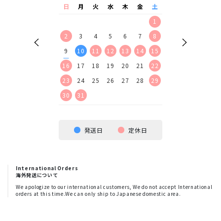
水
木
金
土
日
月
火
水
木
金
土
日
月
火
水
2
3
4
5
1
1
2
9
10
11
12
2
3
4
5
6
7
8
6
7
8
9
16
17
18
19
9
10
11
12
13
14
15
13
14
15
16
23
24
25
26
16
17
18
19
20
21
22
20
21
22
23
30
23
24
25
26
27
28
29
27
28
29
30
30
31
発送日
定休日
International Orders
海外発送について
We apologize to our international customers, We do not accept International
orders at this time.We can only ship to Japanese domestic area.