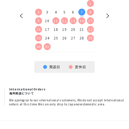
2
3
4
5
1
1
2
9
10
11
12
2
3
4
5
6
7
8
6
7
8
9
16
17
18
19
9
10
11
12
13
14
15
13
14
15
16
23
24
25
26
16
17
18
19
20
21
22
20
21
22
23
30
23
24
25
26
27
28
29
27
28
29
30
30
31
発送日
定休日
International Orders
海外発送について
We apologize to our international customers, We do not accept International
orders at this time.We can only ship to Japanese domestic area.