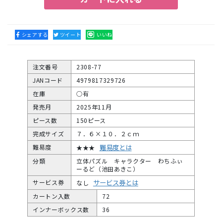
シェアする
ツイート
いいね
注文番号
2308-77
JANコード
4979817329726
在庫
○有
発売月
2025年11月
ピース数
150ピース
完成サイズ
７．６×１０．２ｃｍ
難易度とは
難易度
★★★
分類
立体パズル キャラクター わちふぃ
ーるど（池田あきこ）
サービス券とは
サービス券
なし
カートン入数
72
インナーボックス数
36