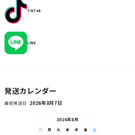
TikTok
LINE
発送カレンダー
2026年8月7日
最短発送日
26年9月
2026年8月
2026
水
木
金
土
日
月
火
水
木
金
土
日
月
火
水