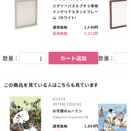
ジグソーパズルプチ２専用
インテリアスタンドフレー
ム（ホワイト）
通常価格
1,540円
会員価格
1,232円
数量：
カート追加
数量：
この商品を見ている人はこちらも見ています
03-874
4979817038741
お花畑のムーミン
©︎Moomin Characters TM
通常価格
1,650円