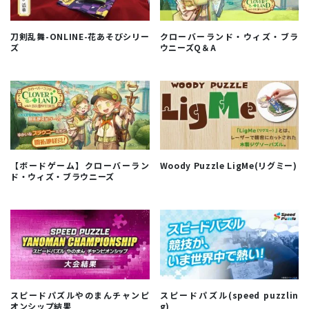
刀剣乱舞-ONLINE-花あそびシリー
クローバーランド・ウィズ・ブラ
ズ
ウニーズQ＆A
【ボードゲーム】クローバーラン
Woody Puzzle LigMe(リグミー)
ド・ウィズ・ブラウニーズ
スピードパズルやのまんチャンピ
スピードパズル(speed puzzlin
オンシップ結果
g)