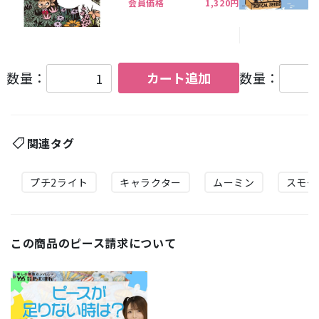
会員価格
1,320円
数量：
カート追加
数量：
関連タグ
プチ2ライト
キャラクター
ムーミン
スモー
この商品のピース請求について