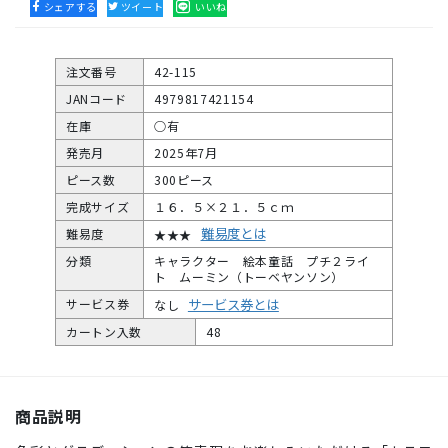
シェアする
ツイート
いいね
注文番号
42-115
JANコード
4979817421154
在庫
○有
発売月
2025年7月
ピース数
300ピース
完成サイズ
１６．５×２１．５ｃｍ
難易度とは
難易度
★★★
分類
キャラクター 絵本童話 プチ２ライ
ト ムーミン（トーベヤンソン）
サービス券とは
サービス券
なし
カートン入数
48
商品説明