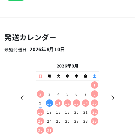
発送カレンダー
2026年8月10日
最短発送日
26年9月
2026年8月
2026
水
木
金
土
日
月
火
水
木
金
土
日
月
火
水
2
3
4
5
1
1
2
9
10
11
12
2
3
4
5
6
7
8
6
7
8
9
16
17
18
19
9
10
11
12
13
14
15
13
14
15
16
23
24
25
26
16
17
18
19
20
21
22
20
21
22
23
30
23
24
25
26
27
28
29
27
28
29
30
30
31