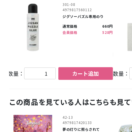
301-08
4979817560112
ジグソーパズル専用のり
通常価格
660円
会員価格
528円
数量：
カート追加
数量：
この商品を見ている人はこちらも見て
42-13
4979817420133
夢の灯りに照らされて