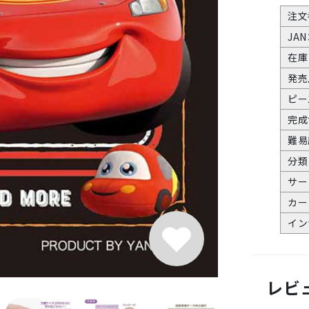
注文
JA
在庫
発売
ピー
完成
難易
分類
サー
カー
イン
レビ