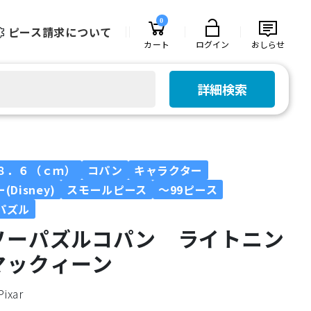
0
ピース請求について
カート
ログイン
おしらせ
詳細検索
８．６（ｃｍ）
コパン
キャラクター
Disney)
スモールピース
～99ピース
パズル
ソーパズルコパン ライトニン
マックィーン
Pixar