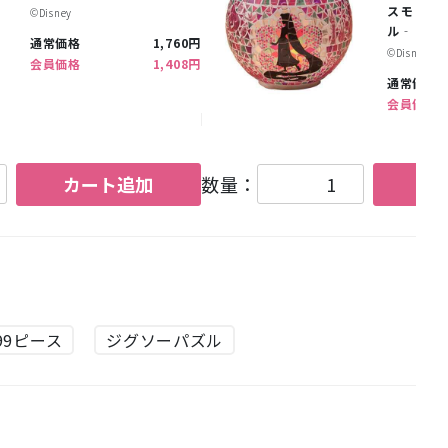
スモザイ
©︎Disney
ル‐
通常価格
1,760円
©︎Disney
会員価格
1,408円
通常価格
会員価格
カート追加
数量：
カ
99ピース
ジグソーパズル