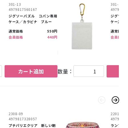
301-13
301-14
4979817560167
4979817
ジグソーパズル コパン専用
ジグソー
ケース／カラビナ ブルー
ケース／
通常価格
550円
通常価格
会員価格
440円
会員価格
カート追加
数量：
カ
2308-09
2201-39
4979817328057
4979817
プチパリエクリア 新しい朝
ランプシ