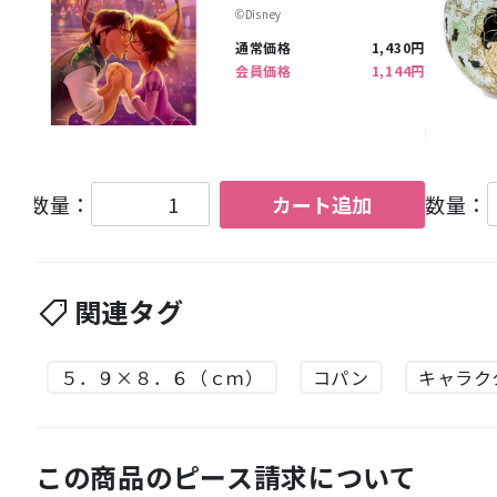
©︎Disney
通常価格
1,430円
会員価格
1,144円
数量：
カート追加
数量：
関連タグ
５．９×８．６（ｃｍ）
コパン
キャラク
この商品のピース請求について