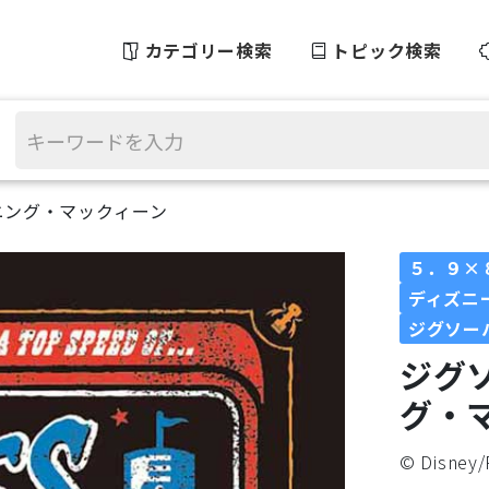
カテゴリー検索
トピック検索
ニング・マックィーン
５．９×
ディズニー(
ジグソー
ジグ
グ・
©︎ Disney/