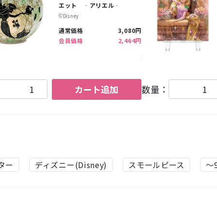
エット ‐アリエル‐
©︎Disney
通常価格
3,080円
会員価格
2,464円
カート追加
数量：
ター
ディズニー(Disney)
スモールピース
～