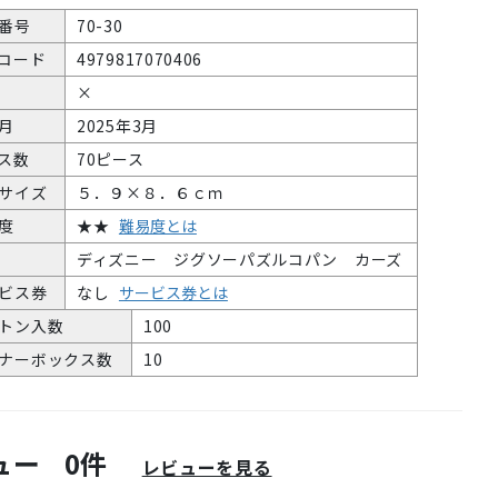
番号
70-30
Nコード
4979817070406
×
月
2025年3月
ス数
70ピース
サイズ
５．９×８．６ｃｍ
度
★★
難易度とは
ディズニー ジグソーパズルコパン カーズ
ビス券
なし
サービス券とは
トン入数
100
ナーボックス数
10
ュー
0件
レビューを見る