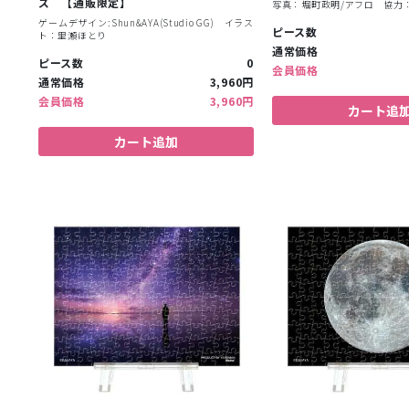
ズ 【通販限定】
写真：堀町政明/アフロ 協力
ゲームデザイン:Shun&AYA(Studio GG) イラス
ピース数
ト：里瀬ほとり
通常価格
ピース数
0
会員価格
通常価格
3,960円
会員価格
3,960円
カート追
カート追加