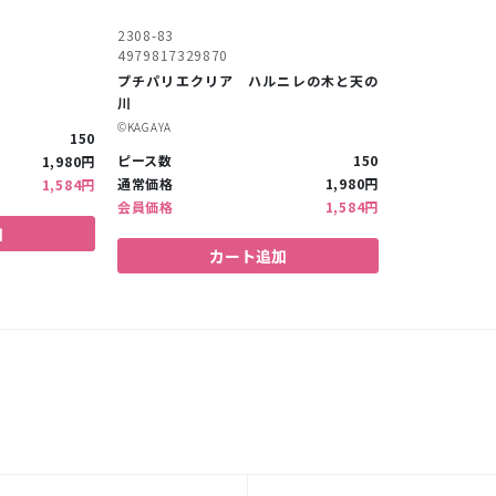
2308-83
4979817329870
プチパリエクリア ハルニレの木と天の
川
©︎KAGAYA
150
ピース数
150
1,980円
通常価格
1,980円
1,584円
会員価格
1,584円
加
カート追加