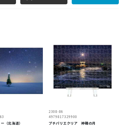
2308-86
63
4979817329900
リー（北海道）
プチパリエクリア 神磯の月