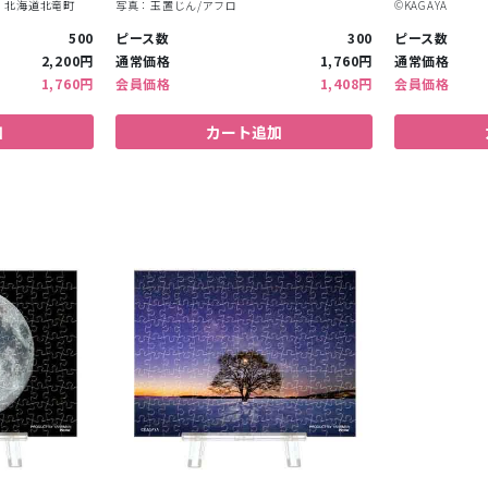
：北海道北竜町
写真：玉置じん/アフロ
©︎KAGAYA
500
ピース数
300
ピース数
2,200円
通常価格
1,760円
通常価格
1,760円
会員価格
1,408円
会員価格
加
カート追加