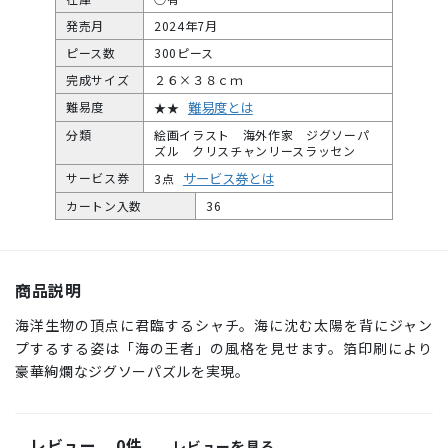
発売月
2024年7月
ピース数
300ピース
完成サイズ
２６×３８ｃｍ
難易度とは
難易度
★★
分類
絵画イラスト 海外作家 ジグソーパ
ズル クリスチャンリースラッセン
サービス券とは
サービス券
3点
カートン入数
36
商品説明
海洋生物の頂点に君臨するシャチ。海に沈む太陽を背にジャン
プするする姿は「海の王者」の風格を見せます。箔印刷により
豪華絢爛なジグソーパズルを実現。
レビュー
0件
レビューを見る