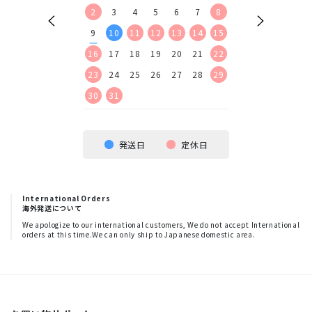
9
10
11
12
2
3
4
5
6
7
8
6
7
8
9
16
17
18
19
9
10
11
12
13
14
15
13
14
15
16
23
24
25
26
16
17
18
19
20
21
22
20
21
22
23
30
23
24
25
26
27
28
29
27
28
29
30
30
31
発送日
定休日
International Orders
海外発送について
We apologize to our international customers, We do not accept International
orders at this time.We can only ship to Japanese domestic area.