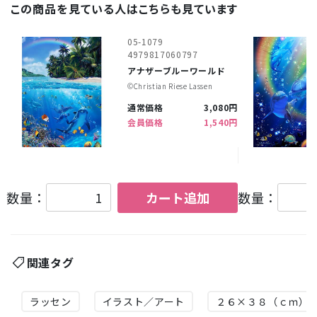
この商品を見ている人はこちらも見ています
05-1079
4979817060797
アナザーブルーワールド
©︎Christian Riese Lassen
通常価格
3,080円
会員価格
1,540円
数量：
カート追加
数量：
関連タグ
ラッセン
イラスト／アート
２６×３８（ｃｍ）