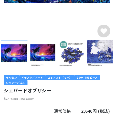
ラッセン
イラスト／アート
２６×３８（ｃｍ）
200～499ピース
ジグソーパズル
シェパードオブザシー
©︎Christian Riese Lassen
通常価格
2,640円
(税込)