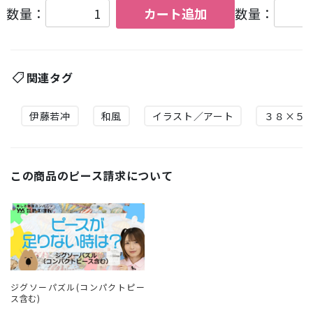
数量：
カート追加
数量：
関連タグ
伊藤若冲
和風
イラスト／アート
３８×５
この商品のピース請求について
ジグソーパズル(コンパクトピー
ス含む)