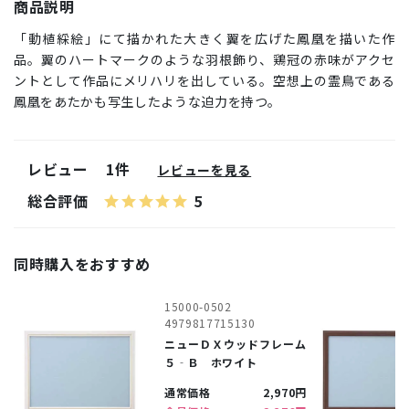
商品説明
「動植綵絵」にて描かれた大きく翼を広げた鳳凰を描いた作
品。翼のハートマークのような羽根飾り、鶏冠の赤味がアクセ
ントとして作品にメリハリを出している。空想上の霊鳥である
鳳凰をあたかも写生したような迫力を持つ。
レビュー
1件
レビューを見る
総合評価
5
同時購入をおすすめ
15000-0502
4979817715130
ニューＤＸウッドフレーム
５‐Ｂ ホワイト
通常価格
2,970円