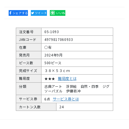
シェアする
ツイート
いいね
注文番号
05-1093
JANコード
4979817060933
在庫
○有
発売月
2024年9月
ピース数
500ピース
完成サイズ
３８×５３ｃｍ
難易度とは
難易度
★★★
分類
古典アート 浮世絵 自然・四季 ジグ
ソーパズル 伊藤若冲
サービス券とは
サービス券
6点
カートン入数
24