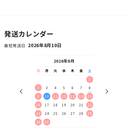
発送カレンダー
2026年8月10日
最短発送日
26年9月
2026年8月
2026
水
木
金
土
日
月
火
水
木
金
土
日
月
火
水
2
3
4
5
1
1
2
9
10
11
12
2
3
4
5
6
7
8
6
7
8
9
16
17
18
19
9
10
11
12
13
14
15
13
14
15
16
23
24
25
26
16
17
18
19
20
21
22
20
21
22
23
30
23
24
25
26
27
28
29
27
28
29
30
30
31