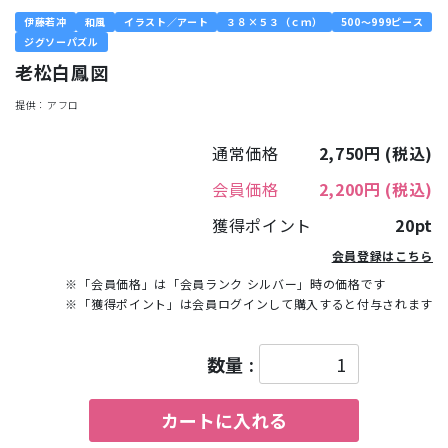
伊藤若冲
和風
イラスト／アート
３８×５３（ｃｍ）
500～999ピース
ジグソーパズル
老松白鳳図
提供：アフロ
通常価格
2,750円
(税込)
会員価格
2,200円
(税込)
獲得ポイント
20pt
会員登録はこちら
※「会員価格」は「会員ランク シルバー」時の価格です
※「獲得ポイント」は会員ログインして購入すると付与されます
数量 :
カートに入れる