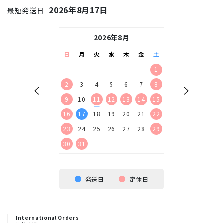
2026年8月17日
最短発送日
26年9月
2026年8月
2026
水
木
金
土
日
月
火
水
木
金
土
日
月
火
水
2
3
4
5
1
1
2
9
10
11
12
2
3
4
5
6
7
8
6
7
8
9
16
17
18
19
9
10
11
12
13
14
15
13
14
15
16
23
24
25
26
16
17
18
19
20
21
22
20
21
22
23
30
23
24
25
26
27
28
29
27
28
29
30
30
31
発送日
定休日
International Orders