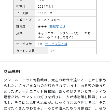
発売月
2024年9月
ピース数
500ピース
完成サイズ
３８×５３ｃｍ
難易度とは
難易度
★★★
分類
キャラクター ジグソーパズル わち
ふぃーるど（池田あきこ）
サービス券とは
サービス券
6点
カートン入数
24
商品説明
タシールエニット博物館は、太古の時代や遠いところから集め
られた、さまざまなものが収められています。ある夜の静まり
返ったタシールエニット博物館。響くのはダヤンとマーシィの
足音だけ。ランタンの灯りを頼りに二人が博物館を探索してい
ると、そこには見知らぬ扉が。ゆっくりと扉を開けると、そこ
にはたくさんのわちふぃーるどの住人たちの肖像画が…。夜の