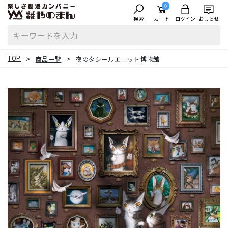
0
検索
カート
ログイン
おしらせ
TOP
商品一覧
夜のタシールエニット博物館