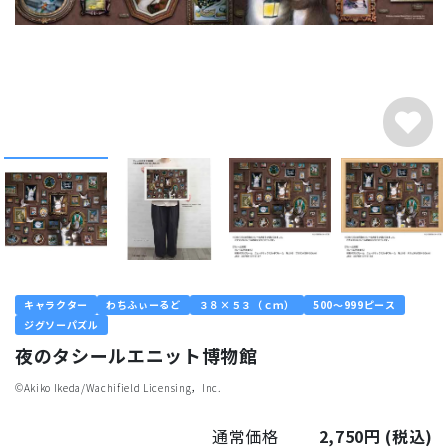
キャラクター
わちふぃーるど
３８×５３（ｃｍ）
500～999ピース
ジグソーパズル
夜のタシールエニット博物館
©︎Akiko Ikeda/Wachifield Licensing，Inc.
通常価格
2,750円
(税込)