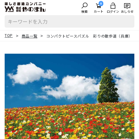
0
検索
カート
ログイン
おしらせ
TOP
商品一覧
コンパクトピースパズル 彩りの散歩道（兵庫）