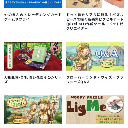
やのまんのトレーディングカード
ドット絵をリアルに飾る！パズル
ゲームサプライ
ピースで描く新感覚ピクセルアート
(pixel art)作成ツール｜ドット絵
クリエイター
刀剣乱舞-ONLINE-花あそびシリー
クローバーランド・ウィズ・ブラ
ズ
ウニーズQ＆A