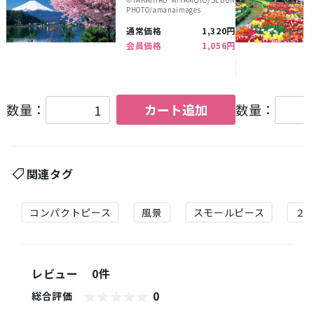
PHOTO/amanaimages
通常価格
1,320円
会員価格
1,056円
数量：
カート追加
数量：
関連タグ
コンパクトピース
風景
スモールピース
２
レビュー
0件
0
総合評価