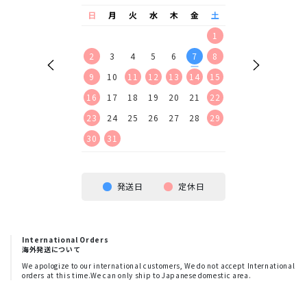
水
木
金
土
日
月
火
水
木
金
土
日
月
火
水
2
3
4
5
1
1
2
9
10
11
12
2
3
4
5
6
7
8
6
7
8
9
16
17
18
19
9
10
11
12
13
14
15
13
14
15
16
23
24
25
26
16
17
18
19
20
21
22
20
21
22
23
30
23
24
25
26
27
28
29
27
28
29
30
30
31
発送日
定休日
International Orders
海外発送について
We apologize to our international customers, We do not accept International
orders at this time.We can only ship to Japanese domestic area.