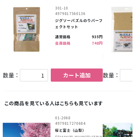
301-10
4979817560136
ジグソーパズルのりパーフ
ェクトセット
通常価格
935円
会員価格
748円
数量：
カート追加
数量：
この商品を見ている人はこちらも見ています
01-2068
4979817270684
桜と富士（山梨）
©︎TAKAHIRO MIYAMOTO/SEBUN