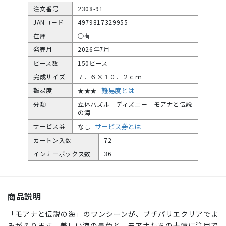
注文番号
2308-91
JANコード
4979817329955
在庫
○有
発売月
2026年7月
ピース数
150ピース
完成サイズ
７．６×１０．２ｃｍ
難易度とは
難易度
★★★
分類
立体パズル ディズニー モアナと伝説
の海
サービス券とは
サービス券
なし
カートン入数
72
インナーボックス数
36
商品説明
「モアナと伝説の海」のワンシーンが、プチパリエクリアでよ
みがえります。美しい海の景色と、モアナたちの表情に注目で