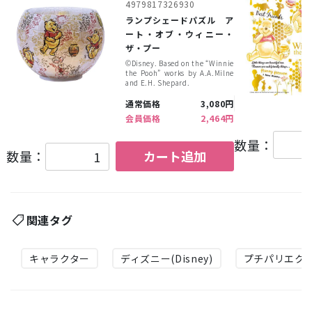
4979817326930
ランプシェードパズル ア
ート・オブ・ウィニー・
ザ・プー
©︎Disney. Based on the “Winnie
the Pooh” works by A.A.Milne
and E.H. Shepard.
通常価格
3,080円
会員価格
2,464円
数量：
数量：
カート追加
関連タグ
キャラクター
ディズニー(Disney)
プチパリエク