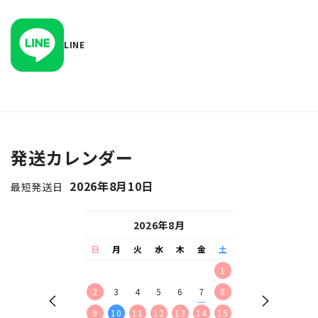
LINE
発送カレンダー
2026年8月10日
最短発送日
26年9月
2026年8月
2026
水
木
金
土
日
月
火
水
木
金
土
日
月
火
水
2
3
4
5
1
1
2
9
10
11
12
2
3
4
5
6
7
8
6
7
8
9
16
17
18
19
9
10
11
12
13
14
15
13
14
15
16