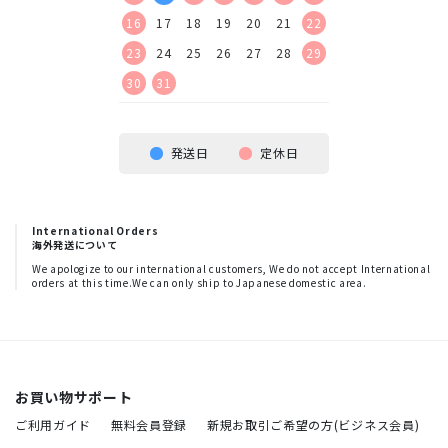
23
24
25
26
16
17
18
19
20
21
22
20
21
22
23
30
23
24
25
26
27
28
29
27
28
29
30
30
31
発送日
定休日
International Orders
海外発送について
We apologize to our international customers, We do not accept International
orders at this time.We can only ship to Japanese domestic area.
お買い物サポート
ご利用ガイド
無料会員登録
新規お取引ご希望の方(ビジネス会員)