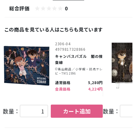
総合評価
0
この商品を見ている人はこちらも見ています
2306-04
4979817328866
キャンバスパズル 闇の捜
査線
©︎青山剛昌／小学館・読売テレ
ビ・TMS 1996
通常価格
5,280円
会員価格
4,224円
数量：
カート追加
数量：