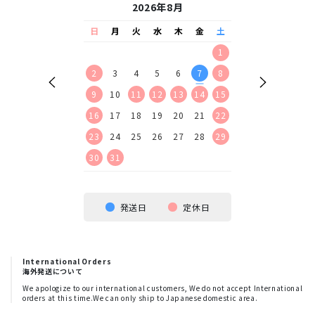
26年9月
2026年8月
2026
水
木
金
土
日
月
火
水
木
金
土
日
月
火
水
2
3
4
5
1
1
2
9
10
11
12
2
3
4
5
6
7
8
6
7
8
9
16
17
18
19
9
10
11
12
13
14
15
13
14
15
16
23
24
25
26
16
17
18
19
20
21
22
20
21
22
23
30
23
24
25
26
27
28
29
27
28
29
30
30
31
発送日
定休日
International Orders
海外発送について
We apologize to our international customers, We do not accept International
orders at this time.We can only ship to Japanese domestic area.