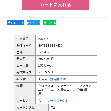
カートに入れる
シェアする
ツイート
いいね
注文番号
2308-57
JANコード
4979817329450
在庫
△ 14個
発売月
2025年3月
ピース数
150ピース
完成サイズ
７．６×１０．２ｃｍ
難易度とは
難易度
★★★
分類
立体パズル キャラクター マンガア
ニメゲーム 名探偵コナン（青山剛
昌）
サービス券とは
サービス券
なし
カートン入数
72