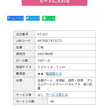
カートに入れる
シェアする
ツイート
いいね
注文番号
97-317
JANコード
4979817973172
在庫
○有
発売月
2025年3月
ピース数
70ピース
完成サイズ
１０×１４．７ｃｍ
難易度とは
難易度
★★
分類
古典アート 浮世絵 自然・四季 プリ
ズムアートジグソーパズルプチ 歌川広
重
サービス券とは
サービス券
なし
カートン入数
48