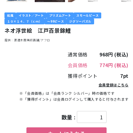
和風
イラスト／アート
プリズムアート
スモールピース
１０×１４．７（ｃｍ）
～99ピース
ジグソーパズル
ネオ浮世絵 江戸百景錦鯉
提供：渡邊木版美術画舗/アフロ
通常価格
968円
(税込)
会員価格
774円
(税込)
獲得ポイント
7pt
会員登録はこちら
※「会員価格」は「会員ランク シルバー」時の価格です
※「獲得ポイント」は会員ログインして購入すると付与されます
数量 :