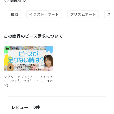
関連タグ
和風
イラスト／アート
プリズムアート
ス
この商品のピース請求について
ジグソーパズル(プチ、プチライ
ト、プチ²、プチ²ライト、コパ
ン)
レビュー
0件