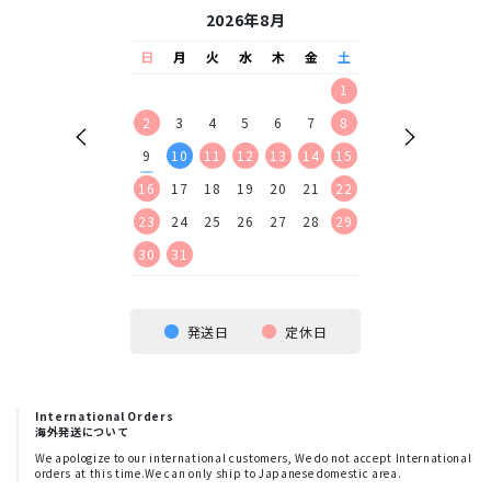
26年9月
2026年8月
2026
水
木
金
土
日
月
火
水
木
金
土
日
月
火
水
2
3
4
5
1
1
2
9
10
11
12
2
3
4
5
6
7
8
6
7
8
9
16
17
18
19
9
10
11
12
13
14
15
13
14
15
16
23
24
25
26
16
17
18
19
20
21
22
20
21
22
23
30
23
24
25
26
27
28
29
27
28
29
30
30
31
発送日
定休日
International Orders
海外発送について
We apologize to our international customers, We do not accept International
orders at this time.We can only ship to Japanese domestic area.