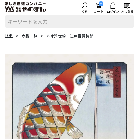
0
検索
カート
ログイン
おしらせ
TOP
商品一覧
ネオ浮世絵 江戸百景錦鯉